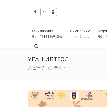
ТАНИЛЦУУЛГА
СИМПОЗИУМ
ЭРДЭ
モンゴル日本語教師会
シンポジウム
モンゴ
УРАН ИЛТГЭЛ
スピーチコンテスト