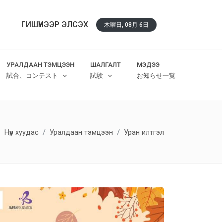
ГИШҮҮНЭЭР ЭЛСЭХ
木曜日, 08月 6日
УРАЛДААН ТЭМЦЭЭН
ШАЛГАЛТ
МЭДЭЭ
試合、コンテスト
試験
お知らせ一覧
Нүүр хуудас
Уралдаан тэмцээн
Уран илтгэл