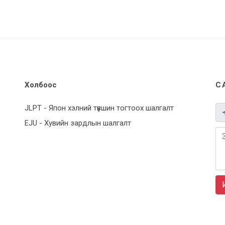
Холбоос
С
JLPT - Япон хэлний түвшин тогтоох шалгалт
EJU - Хувийн зардлын шалгалт