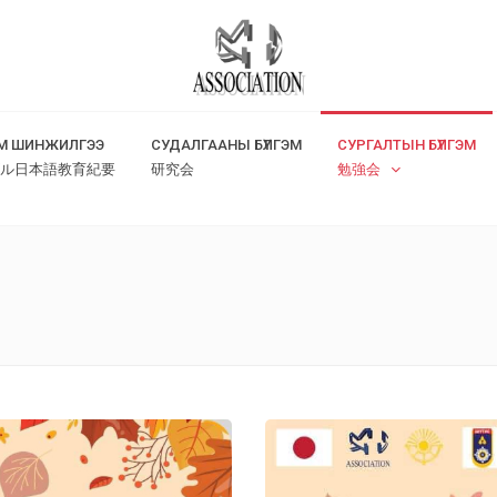
М ШИНЖИЛГЭЭ
СУДАЛГААНЫ БҮЛГЭМ
СУРГАЛТЫН БҮЛГЭМ
ル日本語教育紀要
研究会
勉強会