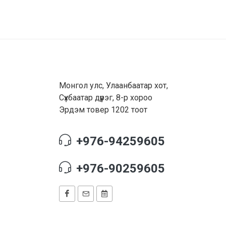
Монгол улс, Улаанбаатар хот,
Сүхбаатар дүүрэг, 8-р хороо
Эрдэм товер 1202 тоот
+976-94259605
+976-90259605