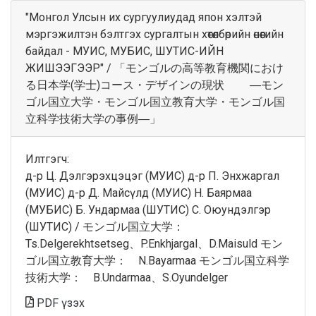
"Монгол Улсын их сургуулиудад япон хэлтэй
мэргэжилтэн бэлтгэх сургалтын хөтөлбөрийн өнөөгийн
байдал - МУИС, МУБИС, ШУТИС-ИЙН
ЖИШЭЭГЭЭР" / 「モンゴルの高等教育機関におけ
る日本学(学士)コース・デザインの現状 ―モン
ゴル国立大学・モンゴル国立教育大学・モンゴル国
立科学技術大学の事例―」
Илтгэгч:
д-р Ц. Дэлгэрэхцэцэг (МУИС) д-р П. Энхжаргал
(МУИС) д-р Д. Майсүлд (МУИС) Н. Баярмаа
(МУБИС) Б. Ундармаа (ШУТИС) С. Оюундэлгэр
(ШУТИС) / モンゴル国立大学：
Ts.Delgerekhtsetseg、P.Enkhjargal、D.Maisuld モン
ゴル国立教育大学： N.Bayarmaa モンゴル国立科学
技術大学： B.Undarmaa、S.Oyundelger
PDF үзэх