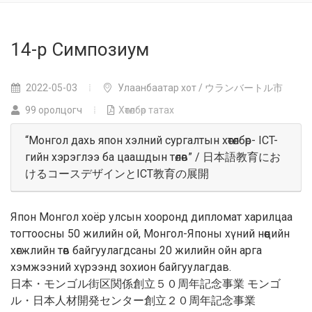
14-р Симпозиум
2022-05-03
Улаанбаатар хот / ウランバートル市
99 оролцогч
Хөтөлбөр татах
“Монгол дахь япон хэлний сургалтын хөтөлбөр- ICT-
гийн хэрэглээ ба цаашдын төлөв” / 日本語教育にお
けるコースデザインとICT教育の展開
Япон Монгол хоёр улсын хооронд дипломат харилцаа
тогтоосны 50 жилийн ой, Монгол-Японы хүний нөөцийн
хөгжлийн төв байгуулагдсаны 20 жилийн ойн арга
хэмжээний хүрээнд зохион байгуулагдав.
日本・モンゴル街区関係創立５０周年記念事業 モンゴ
ル・日本人材開発センター創立２０周年記念事業