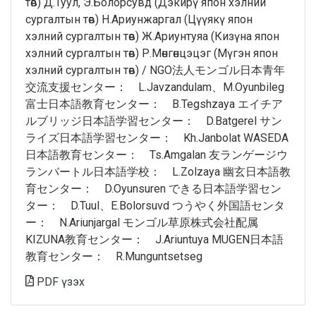
төв) Д.Туул, Э.Болорсувд (Дэкирү япон хэлний
сургалтын төв) Н.Ариунжаргал (Цүүякү япон
хэлний сургалтын төв) Ж.Ариунтуяа (Кизүна япон
хэлний сургалтын төв) Р.Мөнгөнцэцэг (Мүгэн япон
хэлний сургалтын төв) / NGO法人モンゴル日本青年
交流支援センター： L.Javzandulam、M.Oyunbileg
富士日本語教育センター： B.Tegshzaya エイチア
ルブリッジ日本語学習センター： D.Batgerel サン
ライズ日本語学習センター： Kh.Janbolat WASEDA
日本語教育センター： Ts.Amgalan 友ランゲージウ
ランバートル日本語学校： L.Zolzaya 幽玄日本語教
育センター： D.Oyunsuren できる日本語学習セン
ター： D.Tuul、E.Bolorsuvd つうやく外国語センタ
ー： N.Ariunjargal モンゴル草原株式会社配属
KIZUNA教育センター： J.Ariuntuya MUGEN日本語
教育センター： R.Munguntsetseg
PDF үзэх