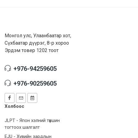
Монгол улс, Улаанбаатар хот,
Сүхбаатар дүүрэг, 8-р хороо
Эрдэм товер 1202 тоот
+976-94259605
+976-90259605
Холбоос
JLPT - Япон хэлний түвшин
тогтоох шалгалт
EJU - Хувийн зардлын