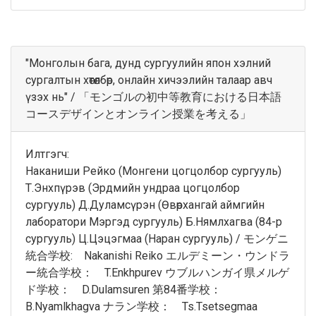
"Монголын бага, дунд сургуулийн япон хэлний
сургалтын хөтөлбөр, онлайн хичээлийн талаар авч
үзэх нь" / 「モンゴルの初中等教育における日本語
コースデザインとオンライン授業を考える」
Илтгэгч:
Наканиши Рейко (Монгени цогцолбор сургууль)
Т.Энхпүрэв (Эрдмийн ундраа цогцолбор
сургууль) Д.Дуламсүрэн (Өвөрхангай аймгийн
лаборатори Мэргэд сургууль) Б.Нямлхагва (84-р
сургууль) Ц.Цэцэгмаа (Наран сургууль) / モンゲニ
統合学校: Nakanishi Reiko エルデミーン・ウンドラ
ー統合学校： T.Enkhpurev ウブルハンガイ県メルゲ
ド学校： D.Dulamsuren 第84番学校：
B.Nyamlkhagva ナラン学校： Ts.Tsetsegmaa