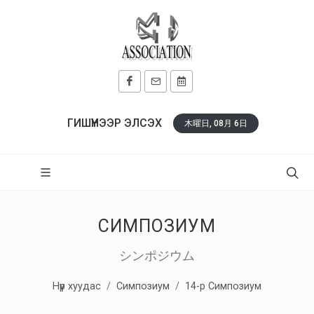
ГИШҮҮНЭЭР ЭЛСЭХ
木曜日, 08月 6日
СИМПОЗИУМ
シンポジウム
Нүүр хуудас
Симпозиум
14-р Симпозиум