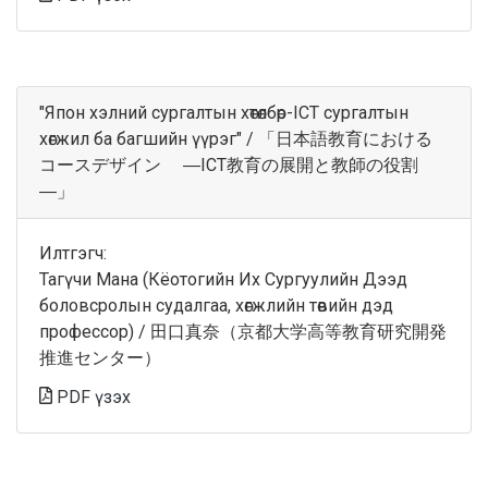
"Япон хэлний сургалтын хөтөлбөр-ICT сургалтын
хөгжил ба багшийн үүрэг" / 「日本語教育における
コースデザイン ―ICT教育の展開と教師の役割
―」
Илтгэгч:
Тагүчи Мана (Кёотогийн Их Сургуулийн Дээд
боловсролын судалгаа, хөгжлийн төвийн дэд
профессор) / 田口真奈（京都大学高等教育研究開発
推進センター）
PDF үзэх