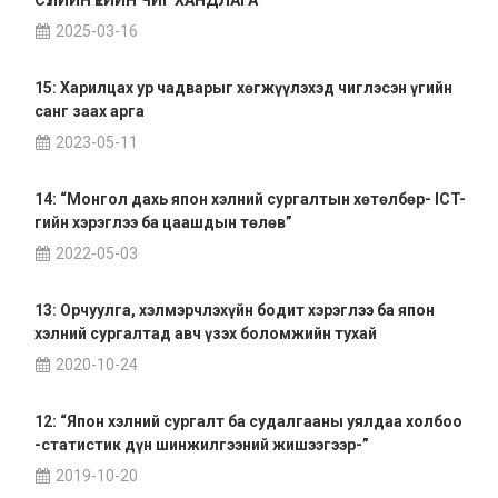
2025-03-16
15: Харилцах ур чадварыг хөгжүүлэхэд чиглэсэн үгийн
санг заах арга
2023-05-11
14: “Монгол дахь япон хэлний сургалтын хөтөлбөр- ICT-
гийн хэрэглээ ба цаашдын төлөв”
2022-05-03
13: Орчуулга, хэлмэрчлэхүйн бодит хэрэглээ ба япон
хэлний сургалтад авч үзэх боломжийн тухай
2020-10-24
12: “Япон хэлний сургалт ба судалгааны уялдаа холбоо
-статистик дүн шинжилгээний жишээгээр-”
2019-10-20