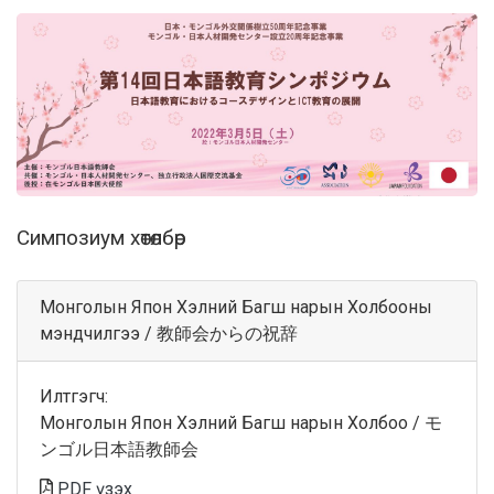
Симпозиум хөтөлбөр
Монголын Япон Хэлний Багш нарын Холбооны
мэндчилгээ / 教師会からの祝辞
Илтгэгч:
Монголын Япон Хэлний Багш нарын Холбоо / モ
ンゴル日本語教師会
PDF үзэх