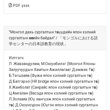
PDF үзэх
"Монгол дахь сургалтын төвүүдийн япон хэлний
сургалтын өнөөгийн байдал" / 「モンゴルにおける語
学センターの日本語教育の現状」
Илтгэгч:
Л. Жавзандулам, М.Оюунбилэг (Монгол Японы
Залуучуудын Хамтын Ажиллагааг Дэмжих Төв)
Б.Тэгшзаяа (Фүжи япон хэлний сургалтын төв)
Д.Батгэрэл (HR bridge япон хэлний сургалтын төв)
Х.Жанболат (Санрайс япон хэлний сургалтын төв)
Ц.Амгалан (Васэда япон хэлний сургалтын төв)
Л.Золзаяа (Юү лангүэж япон хэлний сургалтын
төв) Д.Оюунсүрэн (Юүгэн япон хэлний сургалтын