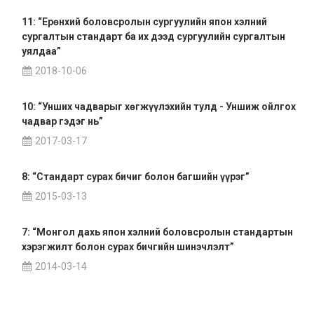
11: “Ерөнхий боловсролын сургуулийн япон хэлний
сургалтын стандарт ба их дээд сургуулийн сургалтын
уялдаа”
2018-10-06
10: “Унших чадварыг хөгжүүлэхийн тулд - Уншиж ойлгох
чадвар гэдэг нь”
2017-03-17
8: “Стандарт сурах бичиг болон багшийн үүрэг”
2015-03-13
7: “Монгол дахь япон хэлний боловсролын стандартын
хэрэгжилт болон сурах бичгийн шинэчлэлт”
2014-03-14