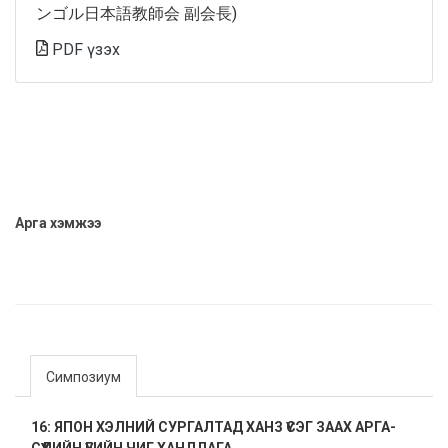
ンゴル日本語教師会 副会長)
PDF үзэх
Арга хэмжээ
Симпозиум
16: ЯПОН ХЭЛНИЙ СУРГАЛТАД ХАНЗ ҮСЭГ ЗААХ АРГА-
СҮҮЛИЙН ҮЕИЙН ЧИГ ХАНДЛАГА