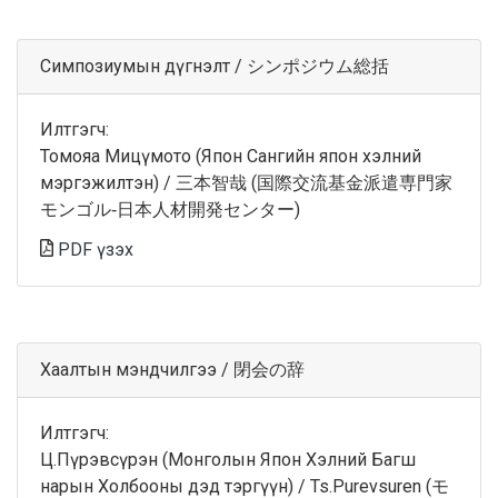
Симпозиумын дүгнэлт / シンポジウム総括
Илтгэгч:
Томояа Мицүмото (Япон Сангийн япон хэлний
мэргэжилтэн) / 三本智哉 (国際交流基金派遣専門家
モンゴル‐日本人材開発センター)
PDF үзэх
Хаалтын мэндчилгээ / 閉会の辞
Илтгэгч:
Ц.Пүрэвсүрэн (Монголын Япон Хэлний Багш
нарын Холбооны дэд тэргүүн) / Ts.Purevsuren (モ