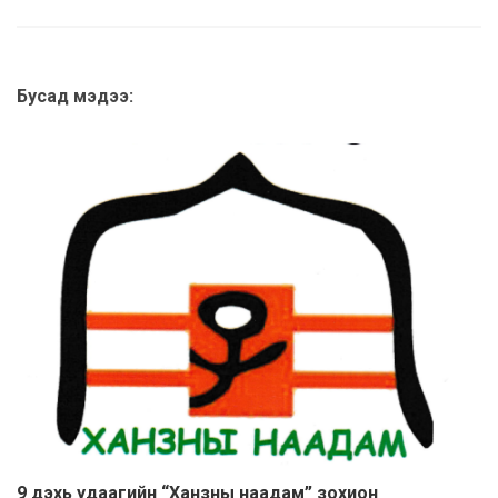
Бусад мэдээ:
9 дэхь удаагийн “Ханзны наадам” зохион