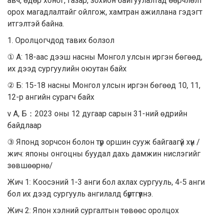
авч, өдөр хоног, газар, зохион байгуулалтад өөрчлөлт
орох магадлалтайг ойлгож, хамтран ажиллана гэдэгт
итгэлтэй байна.
1. Оролцогчдод тавих болзол
① А: 18-аас дээш насны Монгол улсын иргэн бөгөөд,
их дээд сургуулийн оюутан байх
② Б: 15-18 насны Монгол улсын иргэн бөгөөд 10, 11,
12-р ангийн сурагч байх
v A, Б：2023 оны 12 дугаар сарын 31-ний өдрийн
байдлаар
③ Японд зорчсон болон түр оршин сууж байгаагүй хүн /
жич: японы онгоцны буудал дахь дамжин нислэгийг
зөвшөөрнө/
Жич 1: Коосэний 1-3 анги бол ахлах сургууль, 4-5 анги
бол их дээд сургууль ангилалд бүртгүүлнэ.
Жич 2: Япон хэлний сургалтын төвөөс оролцох