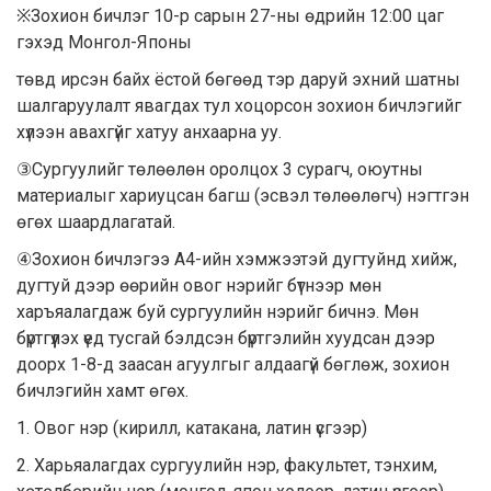
※Зохион бичлэг 10-р сарын 27-ны өдрийн 12:00 цаг
гэхэд Монгол-Японы
төвд ирсэн байх ёстой бөгөөд тэр даруй эхний шатны
шалгаруулалт явагдах тул хоцорсон зохион бичлэгийг
хүлээн авахгүйг хатуу анхаарна уу.
③Сургуулийг төлөөлөн оролцох 3 сурагч, оюутны
материалыг хариуцсан багш (эсвэл төлөөлөгч) нэгтгэн
өгөх шаардлагатай.
④Зохион бичлэгээ А4-ийн хэмжээтэй дугтуйнд хийж,
дугтуй дээр өөрийн овог нэрийг бүтнээр мөн
харъяалагдаж буй сургуулийн нэрийг бичнэ. Мөн
бүртгүүлэх үед тусгай бэлдсэн бүртгэлийн хуудсан дээр
доорх 1-8-д заасан агуулгыг алдаагүй бөглөж, зохион
бичлэгийн хамт өгөх.
1. Овог нэр (кирилл, катакана, латин үсгээр)
2. Харьяалагдах сургуулийн нэр, факультет, тэнхим,