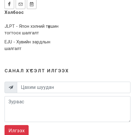
Холбоос
JLPT - Япон хэлний түвшин
тогтоох шалгалт
EJU - Хувийн зардлын
шалгалт
САНАЛ ХҮСЭЛТ ИЛГЭЭХ
Илгээх