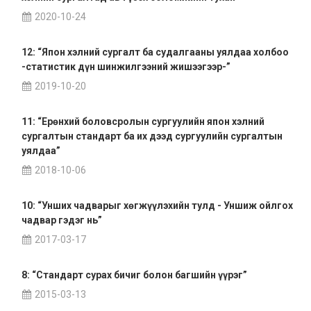
2020-10-24
12: “Япон хэлний сургалт ба судалгааны уялдаа холбоо
-статистик дүн шинжилгээний жишээгээр-”
2019-10-20
11: “Ерөнхий боловсролын сургуулийн япон хэлний
сургалтын стандарт ба их дээд сургуулийн сургалтын
уялдаа”
2018-10-06
10: “Унших чадварыг хөгжүүлэхийн тулд - Уншиж ойлгох
чадвар гэдэг нь”
2017-03-17
8: “Стандарт сурах бичиг болон багшийн үүрэг”
2015-03-13