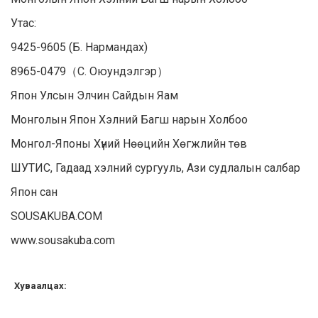
Утас:
9425-9605 (Б. Нармандах)
8965-0479（С. Оюундэлгэр）
Япон Улсын Элчин Сайдын Яам
Монголын Япон Хэлний Багш нарын Холбоо
Монгол-Японы Хүний Нөөцийн Хөгжлийн төв
ШУТИС, Гадаад хэлний сургууль, Ази судлалын салбар
Япон сан
SOUSAKUBA.COM
www.sousakuba.com
Хуваалцах: