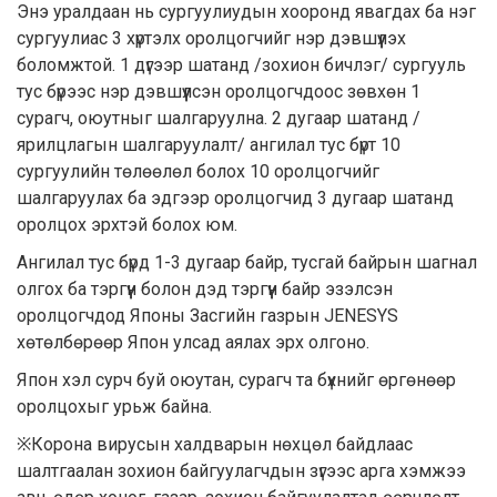
Энэ уралдаан нь сургуулиудын хооронд явагдах ба нэг
сургуулиас 3 хүртэлх оролцогчийг нэр дэвшүүлэх
боломжтой. 1 дүгээр шатанд /зохион бичлэг/ сургууль
тус бүрээс нэр дэвшүүлсэн оролцогчдоос зөвхөн 1
сурагч, оюутныг шалгаруулна. 2 дугаар шатанд /
ярилцлагын шалгаруулалт/ ангилал тус бүрт 10
сургуулийн төлөөлөл болох 10 оролцогчийг
шалгаруулах ба эдгээр оролцогчид 3 дугаар шатанд
оролцох эрхтэй болох юм.
Ангилал тус бүрд 1-3 дугаар байр, тусгай байрын шагнал
олгох ба тэргүүн болон дэд тэргүүн байр эзэлсэн
оролцогчдод Японы Засгийн газрын JENESYS
хөтөлбөрөөр Япон улсад аялах эрх олгоно.
Япон хэл сурч буй оюутан, сурагч та бүхнийг өргөнөөр
оролцохыг урьж байна.
※Корона вирусын халдварын нөхцөл байдлаас
шалтгаалан зохион байгуулагчдын зүгээс арга хэмжээ