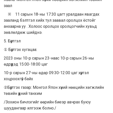
заал
※ 11 сарын 18-ны 17:30 цагт уралдаан явагдах
зааланд бэлтгэл хийх тул заавал оролцох ёстойг
анхаарна уу . Холоос оролцох оролцогчийн хувьд
зөвлөлдөж шийднэ.
5. Бүртгэл
① Бүртгэх хугацаа:
2023 оны 10-р сарын 23-наас 10-р сарын 26-ны
өдрүүдэд 15:00-18:00 цаг
10-р сарын 27-ны өдөр 09:30-12:00 цаг хүртэл
хоцроохгүй байх
②Бүртгэх газар: Монгол Япон хүний нөөцийн хөгжлийн
төвийн үүдний танхим
/Зохион бичлэгийг өөрийн биеэр авчрах буюу
шуудангаар илгээж болно./