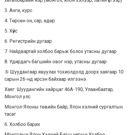
хөтөлбөрийн нэр (монгол, япон хэлээр, латин үсгээр)
3. Анги, курс
4. Төрсөн он, сар, өдөр
5. Хүйс
6. Регистрийн дугаар
7. Найдвартай холбоо барьж болох утасны дугаар
8. Удирдагч багшийн овог нэр, утасны дугаар
⑤ Шуудангаар явуулах тохиолдолд доорх хаягаар 10
сарын 26-нд ирсэн байхаар илгээнэ.
Хаяг: Шуудангийн хайрцаг 46А-190, Улаанбаатар,
Монгол улс
Монгол-Японы төвийн байр, Япон хэлний сургалтын
тасаг
6. Холбоо барих
Монголын Япон Хэлний Багш нарын Холбоо