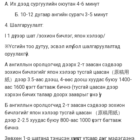
А. Их дээд сургуулийн оюутан 4-6 минут
Б. 10-12 дугаар ангийн сурагч 3-5 минут
4. Шалгаруулалт:
l 1 дүгээр шат /зохион бичлэг, япон хэлээр/
※Үсгийн тоо дутуу, эсвэл илүү бол шалгаруулалтад
оруулахгүй.
А ангиллын оролцогчид дээрх 2-т заасан сэдвээр
зохион бичлэгийг япон хэлээр тусгай цаасан（原稿用
紙）дээр 3.5-аас дээш, 4-өөс доош хуудас буюу 1400-
аас 1600 үсэгт багтааж бичнэ (тусгай цаасан дээр
хэрхэн бичих талаар доорх зааврыг үзнэ үү)
Б ангиллын оролцогчид 2-т заасан сэдвээр зохион
бичлэгийг япон хэлээр тусгай цаасан （原稿用紙）
дээр 2-2.5 хуудас буюу 800-аас 1000 үсэгт багтааж
бичнэ.
Зөвхөн 1-р шатанд тэнцсэн хүмүүст утсаар дүнг мэдэгдэнэ.