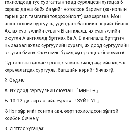
тохиолдолд тус сургалтын төвд суралцсан хугацаа 6
сараас дээш байх ба үүнийг нотолсон баримт (захирлын
гарын үсэг, тамгатай тодорхойлолт) хавсаргана. Мөн
япон хэлний сургууль, удирдагч багшийн нэрийг бичнэ.
Ахлах сургуулийн сурагч Б ангилалд, их сургуулийн
оюутан А ангилалд бүртгүүлэх ба А, Б ангилалд бүртгүүлэгч
нь заавал ахлах сургуулийн сурагч, их дээд сургуулийн
оюутан байна. Оюутнаас бусад хүн оролцох боломжгүй.
Сургалтын төвөөс оролцогч материалд өөрийн үндсэн
харьяалагдах сургууль, багшийн нэрийг бичихгүй.
2. Сэдэв:
А. Их дээд сургуулийн оюутан 「МӨНГӨ」
Б. 10-12 дугаар ангийн сурагч 「ЗҮЙР ҮГ」
※Нэг зүйр үгийг сонгон авч, өөрт тохиолдсон зүйлтэй
холбон бичнэ үү.
3. Илтгэх хугацаа: