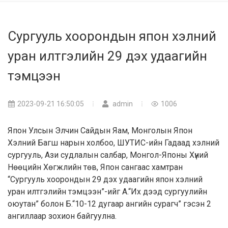
Сургууль хоорондын япон хэлний
уран илтгэлийн 29 дэх удаагийн
тэмцээн
2023-09-21 16:50:05
admin
1006
Япон Улсын Элчин Сайдын Яам, Монголын Япон
Хэлний Багш нарын холбоо, ШУТИС-ийн Гадаад хэлний
сургууль, Ази судлалын салбар, Монгол-Японы Хүний
Нөөцийн Хөгжлийн төв, Япон сангаас хамтран
“Сургууль хоорондын 29 дэх удаагийн япон хэлний
уран илтгэлийн тэмцээн”-ийг А.“Их дээд сургуулийн
оюутан” болон Б.“10-12 дугаар ангийн сурагч” гэсэн 2
ангиллaaр зохион байгуулна.