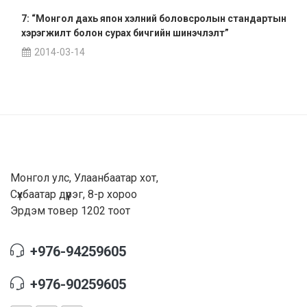
7: “Монгол дахь япон хэлний боловсролын стандартын
хэрэгжилт болон сурах бичгийн шинэчлэлт”
2014-03-14
Монгол улс, Улаанбаатар хот,
Сүхбаатар дүүрэг, 8-р хороо
Эрдэм товер 1202 тоот
+976-94259605
+976-90259605