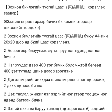
【Зохион бичлэгийн тусгай цаас（原稿用紙）хэрэглэх
заавар】
※Заавал өөрөө гараар бичих ба компьютерээр
шивснийг тооцохгүй.
Ø Зохион бичлэгийн тусгай цаас (原稿用紙) буюу А4-ийн
20х20 шоо нүд бүхий цаас хэрэглэнэ.
Ø Босоогоор баруунаас зүүн тал руу нэг нүдэнд нэг үсэг
бичнэ.
Ø Нэг хуудас дээр 400 үсэг бичих боломжтой бөгөөд
400 үсэг тутамд шинэ цаас хэрэглэнэ.
Ø Догол мөрийг авахдаа шинэ мөрнөөс нэг нүд орхиж,
2 дахь нүднээс бичнэ.
Ø Цэг, таслал, жижиг үсэг зэргийг нэг үсгээр тооцож нэг
нүдэнд багтаан бичнэ.
Ø Эхний цаасны баруун захад (нүд хэрэглэхгүй) сэдвийн