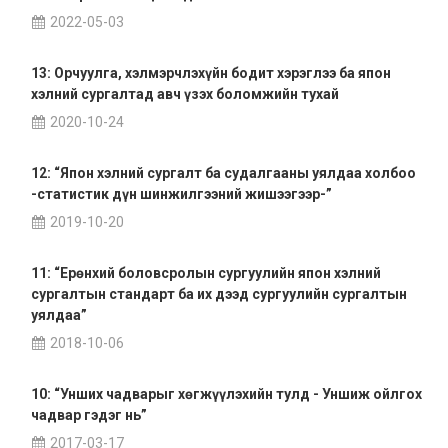
2022-05-03
13: Орчуулга, хэлмэрчлэхүйн бодит хэрэглээ ба япон
хэлний сургалтад авч үзэх боломжийн тухай
2020-10-24
12: “Япон хэлний сургалт ба судалгааны уялдаа холбоо
-статистик дүн шинжилгээний жишээгээр-”
2019-10-20
11: “Ерөнхий боловсролын сургуулийн япон хэлний
сургалтын стандарт ба их дээд сургуулийн сургалтын
уялдаа”
2018-10-06
10: “Унших чадварыг хөгжүүлэхийн тулд - Уншиж ойлгох
чадвар гэдэг нь”
2017-03-17