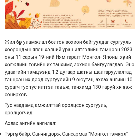
Жил бүр уламжлал болгон зохион байгуулдаг сургууль
хоорондын япон хэлний уран илтгэлийн тэмцээн 2023
оны 11 сарын 19-ний Ням гарагт Монгол- Японы хүний
хөгжлийн төвийн их танхимд зохион байгуулагдав. Энэ
удаагийн тэмцээнд 1,2 дугаар шатны шалгаруулалтад
тэнцсэн их дээд сургуулийн 9 оюутан, ахлах ангийн 10
сурагч тус тус илтгэл тавьж, танхимд 130 гаруй хүн үзэж
сонирхов.
Тус наадамд амжилттай оролцсон сургууль,
оролцогчид:
Ахлах ангийн ангилал:
Тэргүүн байр: Санчигдорж Сансармаа "Монгол тэмүүлэл"