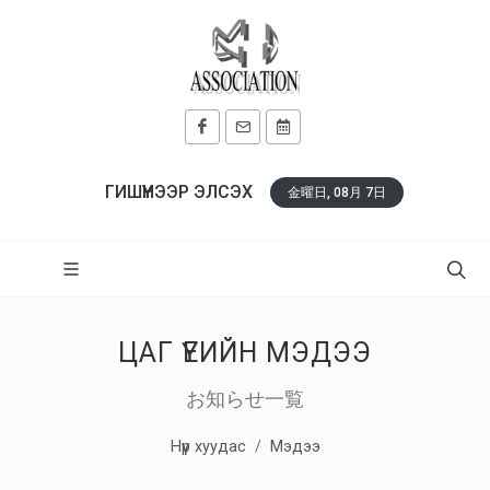
ГИШҮҮНЭЭР ЭЛСЭХ
金曜日, 08月 7日
ЦАГ ҮЕИЙН МЭДЭЭ
お知らせ一覧
Нүүр хуудас
Мэдээ