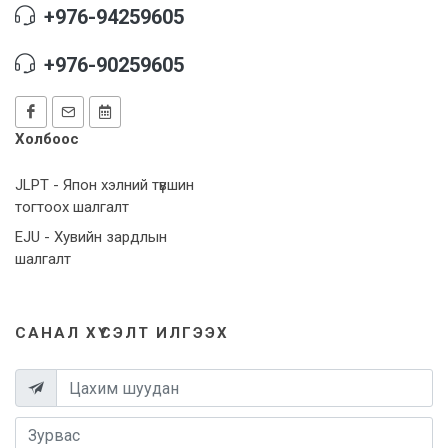
+976-94259605
+976-90259605
Холбоос
JLPT - Япон хэлний түвшин
тогтоох шалгалт
EJU - Хувийн зардлын
шалгалт
САНАЛ ХҮСЭЛТ ИЛГЭЭХ