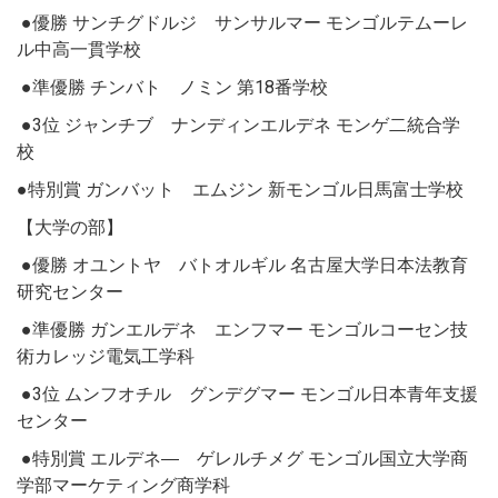
●優勝 サンチグドルジ サンサルマー モンゴルテムーレ
ル中高一貫学校
●準優勝 チンバト ノミン 第18番学校
●3位 ジャンチブ ナンディンエルデネ モンゲ二統合学
校
●特別賞 ガンバット エムジン 新モンゴル日馬富士学校
【大学の部】
●優勝 オユントヤ バトオルギル 名古屋大学日本法教育
研究センター
●準優勝 ガンエルデネ エンフマー モンゴルコーセン技
術カレッジ電気工学科
●3位 ムンフオチル グンデグマー モンゴル日本青年支援
センター
●特別賞 エルデネ― ゲレルチメグ モンゴル国立大学商
学部マーケティング商学科