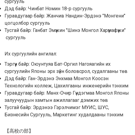
сургууль
Дэд байр: Чинбат Номин 18-р сургууль
Гуравдугаар байр: Жанчив Нандин-Эрдэнэ "Монгени"
цогцолбор сургууль
Тусгай байр: Ганбат Эмүжин "Шинэ Монгол Харүмафүжи"
сургууль
Их сургуулийн ангилал:
Тэргүүн байр: Оюунтуяа Бат-Оргил Нагояагийн их
сургуулийн Японы эрх зүйн боловсрол, судалгааны төв
Дэд байр: Ган-Эрдэнэ Энхмаа Монгол Коосэн
Технологийн коллеж, Цахилгааны инженерийн тэнхим
Гуравдугаар байр: Мөнх-Очир Гүндэгмаа Монгол Японы
залуучуудын хамтын ажиллагааг дэмжих төв
Тусгай байр: Эрдэнээ Гэрэлчимэг МУИС, ШУС,
Бизнесийн Сургууль, Маркетинг худалдааны тэнхим
【高校の部】