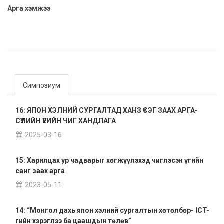
Арга хэмжээ
Симпозиум
16: ЯПОН ХЭЛНИЙ СУРГАЛТАД ХАНЗ ҮСЭГ ЗААХ АРГА-
СҮҮЛИЙН ҮЕИЙН ЧИГ ХАНДЛАГА
2025-03-16
15: Харилцах ур чадварыг хөгжүүлэхэд чиглэсэн үгийн
санг заах арга
2023-05-11
14: “Монгол дахь япон хэлний сургалтын хөтөлбөр- ICT-
гийн хэрэглээ ба цаашдын төлөв”