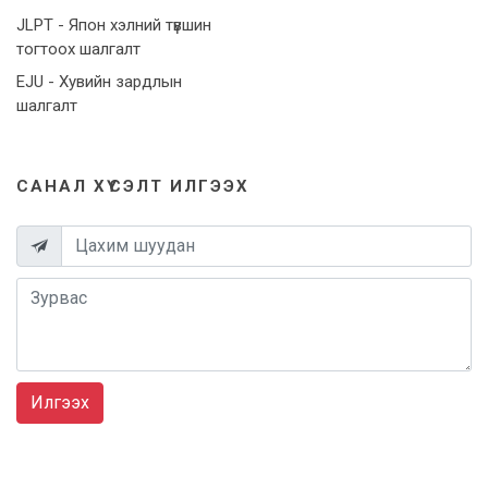
JLPT - Япон хэлний түвшин
тогтоох шалгалт
EJU - Хувийн зардлын
шалгалт
САНАЛ ХҮСЭЛТ ИЛГЭЭХ
Илгээх