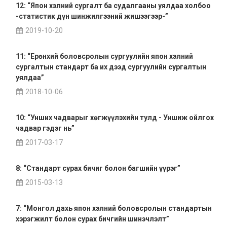
12: “Япон хэлний сургалт ба судалгааны уялдаа холбоо
-статистик дүн шинжилгээний жишээгээр-”
2019-10-20
11: “Ерөнхий боловсролын сургуулийн япон хэлний
сургалтын стандарт ба их дээд сургуулийн сургалтын
уялдаа”
2018-10-06
10: “Унших чадварыг хөгжүүлэхийн тулд - Уншиж ойлгох
чадвар гэдэг нь”
2017-03-17
8: “Стандарт сурах бичиг болон багшийн үүрэг”
2015-03-13
7: “Монгол дахь япон хэлний боловсролын стандартын
хэрэгжилт болон сурах бичгийн шинэчлэлт”