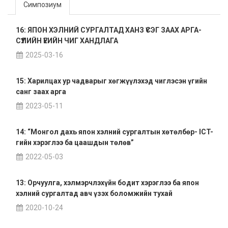
Симпозиум
16: ЯПОН ХЭЛНИЙ СУРГАЛТАД ХАНЗ ҮСЭГ ЗААХ АРГА-
СҮҮЛИЙН ҮЕИЙН ЧИГ ХАНДЛАГА
2025-03-16
15: Харилцах ур чадварыг хөгжүүлэхэд чиглэсэн үгийн
санг заах арга
2023-05-11
14: “Монгол дахь япон хэлний сургалтын хөтөлбөр- ICT-
гийн хэрэглээ ба цаашдын төлөв”
2022-05-03
13: Орчуулга, хэлмэрчлэхүйн бодит хэрэглээ ба япон
хэлний сургалтад авч үзэх боломжийн тухай
2020-10-24