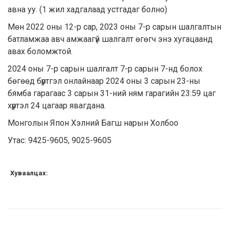
авна уу. (1 жил хадгалаад устгадаг болно)
Мөн 2022 оны 12-р сар, 2023 оны 7-р сарын шалгалтын
батламжаа авч амжаагүй шалгалт өгөгч энэ хугацаанд
авах боломжтой.
2024 оны 7-р сарын шалгалт 7-р сарын 7-нд болох
бөгөөд бүртгэл онлайнаар 2024 оны 3 сарын 23-ны
бямба гарагаас 3 сарын 31-ний ням гарагийн 23:59 цаг
хүртэл 24 цагаар явагдана.
Монголын Япон Хэлний Багш нарын Холбоо
Утас: 9425-9605, 9025-9605
Хуваалцах: