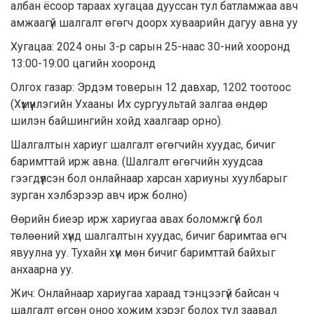
албан ёсоор тараах хугацаа дууссан тул батламжаа авч
амжаагүй шалгалт өгөгч доорх хуваарийн дагуу авна уу
Хугацаа: 2024 оны 3-р сарын 25-наас 30-ний хооронд
13:00-19:00 цагийн хооронд
Олгох газар: Эрдэм товерын 12 давхар, 1202 тоотоос
(Хүмүүнлэгийн Ухааны Их сургуультай залгаа өндөр
шилэн байшингийн хойд хаалгаар орно).
Шалгалтын хариуг шалгалт өгөгчийн хуудас, бичиг
баримттай ирж авна. (Шалгалт өгөгчийн хуудсаа
гээгдүүлсэн бол онлайнаар харсан хариуны хуулбарыг
зурган хэлбэрээр авч ирж болно)
Өөрийн биеэр ирж хариугаа авах боломжгүй бол
төлөөний хүнд шалгалтын хуудас, бичиг баримтаа өгч
явуулна уу. Тухайн хүн мөн бичиг баримттай байхыг
анхаарна уу.
Жич: Онлайнаар хариугаа хараад тэнцээгүй байсан ч
шалгалт өгсөн оноо хожим хэрэг болох тул заавал