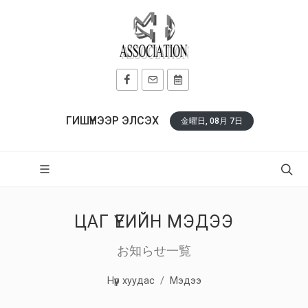
ГИШҮҮНЭЭР ЭЛСЭХ
金曜日, 08月 7日
ЦАГ ҮЕИЙН МЭДЭЭ
お知らせ一覧
Нүүр хуудас
Мэдээ