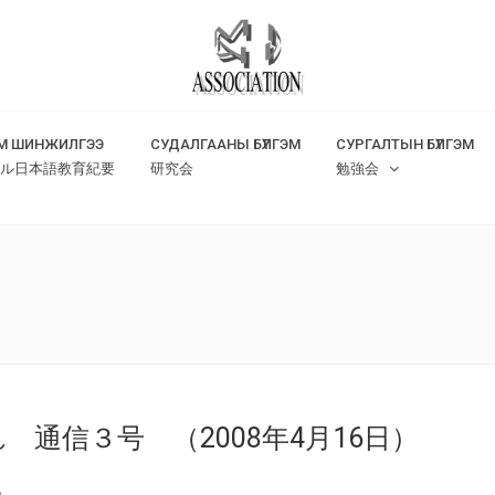
М ШИНЖИЛГЭЭ
СУДАЛГААНЫ БҮЛГЭМ
СУРГАЛТЫН БҮЛГЭМ
ル日本語教育紀要
研究会
勉強会
通信３号 （2008年4月16日）