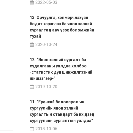
2022-05-03
13: Орчуулга, хэлмэрчлэхүйн
бодит хэрэглээ ба япон хэлний
сургалтад авч үзэх боломжийн
тухай
2020-10-24
12: “Япон хэлний сургалт ба
судалгааны уялдаа холбоо
-статистик дүн шинжилгээний
жишээгээр-”
2019-10-20
11: “Ерөнхий боловсролын
сургуулийн япон хэлний
сургалтын стандарт ба их дээд
сургуулийн сургалтын уялдаа”
2018-10-06