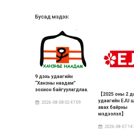
Бусад мэдээ:
9 дэхь удаагийн
“Ханзны наадам”
зохион байгуулагдлаа.
【2025 оны 2 д
удаагийн EJU 
2026-08-08 02:47:09
авах байрны
мэдээлэл】
2026-08-07 14: