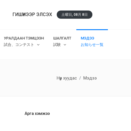
ГИШҮҮНЭЭР ЭЛСЭХ
土曜日, 08月 8日
УРАЛДААН ТЭМЦЭЭН
ШАЛГАЛТ
МЭДЭЭ
試合、コンテスト
試験
お知らせ一覧
Нүүр хуудас
Мэдээ
Арга хэмжээ