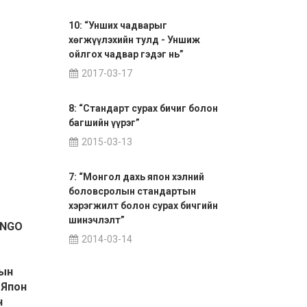
10: “Унших чадварыг
хөгжүүлэхийн тулд - Уншиж
ойлгох чадвар гэдэг нь”
2017-03-17
8: “Стандарт сурах бичиг болон
багшийн үүрэг”
2015-03-13
МУИС-ийн нэрэмжит
япон хэлний улсын
7: “Монгол дахь япон хэлний
хоёрдугаар олимпиад
боловсролын стандартын
боллоо.
хэрэгжилт болон сурах бичгийн
шинэчлэлт”
ONGO
2026-08-06 23:06:44
2014-03-14
рын
 Япон
н