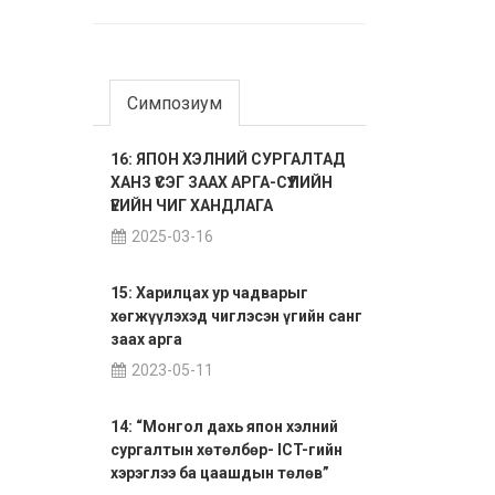
Симпозиум
16: ЯПОН ХЭЛНИЙ СУРГАЛТАД
ХАНЗ ҮСЭГ ЗААХ АРГА-СҮҮЛИЙН
ҮЕИЙН ЧИГ ХАНДЛАГА
2025-03-16
15: Харилцах ур чадварыг
хөгжүүлэхэд чиглэсэн үгийн санг
заах арга
2023-05-11
14: “Монгол дахь япон хэлний
сургалтын хөтөлбөр- ICT-гийн
хэрэглээ ба цаашдын төлөв”