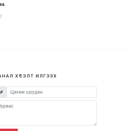
аа.
7
АНАЛ ХҮСЭЛТ ИЛГЭЭХ