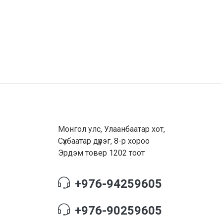
Монгол улс, Улаанбаатар хот,
Сүхбаатар дүүрэг, 8-р хороо
Эрдэм товер 1202 тоот
+976-94259605
+976-90259605