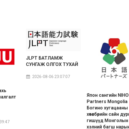
JLPT БАТЛАМЖ
СУНГАЖ ОЛГОХ ТУХАЙ
2026-08-06 23:07:07
ахь
Япон сангийн NIH
шалгалт
Partners Mongolia
Богино хугацааны
хөтөлбөрийн сайн ду
гишүүд Монголын
39:47
хэлний багш нары