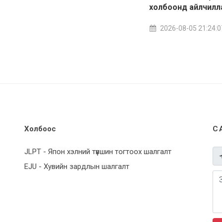
холбоонд айлчилл
2026-08-05 21:24:0
Холбоос
С
JLPT - Япон хэлний түвшин тогтоох шалгалт
EJU - Хувийн зардлын шалгалт