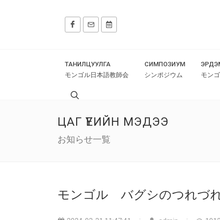
ТАНИЛЦУУЛГА
СИМПОЗИУМ
ЭРДЭ
モンゴル日本語教師会
シンポジウム
モンゴ
ЦАГ ҮЕИЙН МЭДЭЭ
お知らせ一覧
モンゴル バグシのつれづれ 