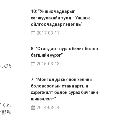
10: “Унших чадварыг
хөгжүүлэхийн тулд - Уншиж
ойлгох чадвар гэдэг нь”
2017-03-17
8: “Стандарт сурах бичиг болон
багшийн үүрэг”
2015-03-13
ンス語
7: “Монгол дахь япон хэлний
боловсролын стандартын
хэрэгжилт болон сурах бичгийн
шинэчлэлт”
てくれ
2014-03-14
全部私