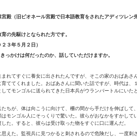
1
供宮殿（旧ピオネール宮殿で日本語教育をされたアディツレン
教育の先駆けとなられた方です。
０２３年５月２日）
たきっかけは何だったのか、話していただけますか。
生まれてすぐに養女に出されたんですが、そこの家のおばあさ
に育ててくれました。おばあさんに聞いた話ですが、時代は、
としてモンゴルに送られてきた日本兵がウランバートルにいた
兵たちが、体は向こうに向けて、柵の間から手だけを伸ばして
顔はモンゴル人にそっくりで驚いた。彼らがおなかをすかして
渡した。すると、彼らは受け取った物をすぐに口に運んだ。
に思えた。監視兵に見つかると刺されるので危険だし、一度刺