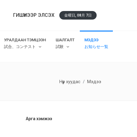
ГИШҮҮНЭЭР ЭЛСЭХ
金曜日, 08月 7日
УРАЛДААН ТЭМЦЭЭН
ШАЛГАЛТ
МЭДЭЭ
試合、コンテスト
試験
お知らせ一覧
Нүүр хуудас
Мэдээ
Арга хэмжээ