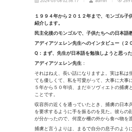
2024-05-08 02:56:17
admin
269
１９９４年から２０１２年まで、モンゴル子
紹介します。
民主化後のモンゴルで、子供たちへの日本語
アディアツェレン先生へのインタビュー（２
Q：まず、先生が日本語を勉強しようと思っ
アディアツェレン先生
：
それはねえ、長い話になりますよ。実は私は
ても優しくて、私を可愛がって、大事に大事
５年から５０年頃、まだ※ソヴィエトの捕虜
ことです。
収容所の近くを通っていたとき、捕虜の日本
を要求するように手を振るのを見た。彼らの
が分かったので、何度か柵の外から食べ物を
捕虜と言うよりは、まるで自分の息子のよう