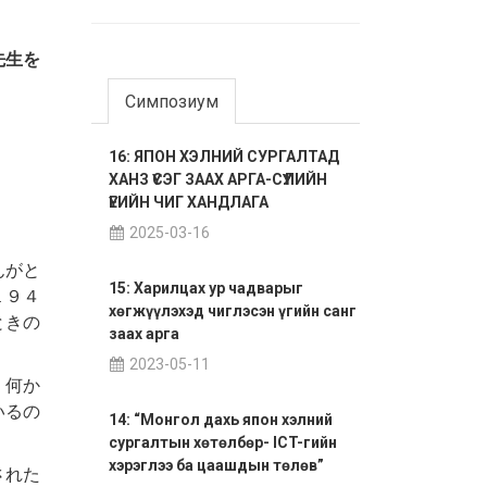
先生を
Симпозиум
16: ЯПОН ХЭЛНИЙ СУРГАЛТАД
ХАНЗ ҮСЭГ ЗААХ АРГА-СҮҮЛИЙН
ҮЕИЙН ЧИГ ХАНДЛАГА
2025-03-16
んがと
15: Харилцах ур чадварыг
１９４
хөгжүүлэхэд чиглэсэн үгийн санг
ときの
заах арга
2023-05-11
、何か
いるの
14: “Монгол дахь япон хэлний
сургалтын хөтөлбөр- ICT-гийн
хэрэглээ ба цаашдын төлөв”
された