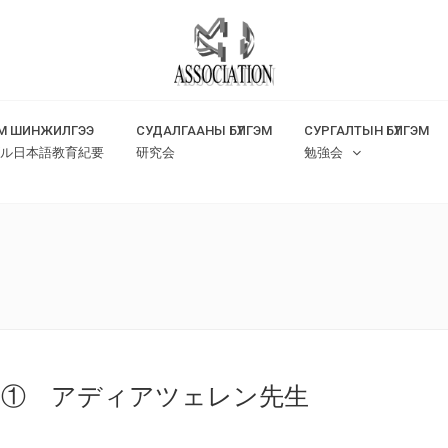
М ШИНЖИЛГЭЭ
СУДАЛГААНЫ БҮЛГЭМ
СУРГАЛТЫН БҮЛГЭМ
ル日本語教育紀要
研究会
勉強会
ー① アディアツェレン先生