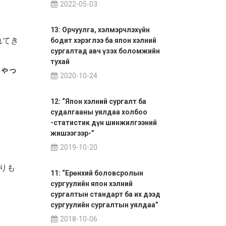
2022-05-03
13: Орчуулга, хэлмэрчлэхүйн
れてき
бодит хэрэглээ ба япон хэлний
сургалтад авч үзэх боломжийн
тухай
しゃっ
2020-10-24
12: “Япон хэлний сургалт ба
судалгааны уялдаа холбоо
-статистик дүн шинжилгээний
жишээгээр-”
2019-10-20
りも
11: “Ерөнхий боловсролын
сургуулийн япон хэлний
сургалтын стандарт ба их дээд
сургуулийн сургалтын уялдаа”
2018-10-06