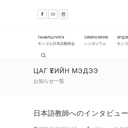
ТАНИЛЦУУЛГА
СИМПОЗИУМ
ЭРДЭ
モンゴル日本語教師会
シンポジウム
モンゴ
ЦАГ ҮЕИЙН МЭДЭЭ
お知らせ一覧
日本語教師へのインタビュ