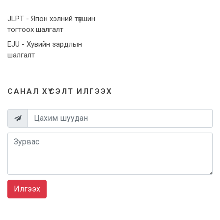
JLPT - Япон хэлний түвшин
тогтоох шалгалт
EJU - Хувийн зардлын
шалгалт
САНАЛ ХҮСЭЛТ ИЛГЭЭХ
Илгээх