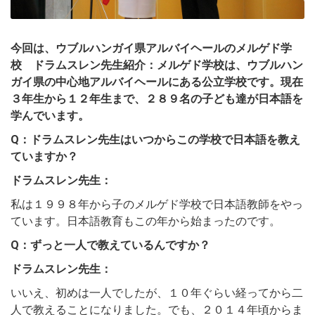
今回は、ウブルハンガイ県アルバイヘールのメルゲド学
校 ドラムスレン先生紹介：メルゲド学校は、ウブルハン
ガイ県の中心地アルバイヘールにある公立学校です。現在
３年生から１２年生まで、２８９名の子ども達が日本語を
学んでいます。
Q：ドラムスレン先生はいつからこの学校で日本語を教え
ていますか？
ドラムスレン先生：
私は１９９８年から子のメルゲド学校で日本語教師をやっ
ています。日本語教育もこの年から始まったのです。
Q：ずっと一人で教えているんですか？
ドラムスレン先生：
いいえ、初めは一人でしたが、１０年ぐらい経ってから二
人で教えることになりました。でも、２０１４年頃からま