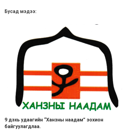
Бусад мэдээ:
9 дэхь удаагийн “Ханзны наадам” зохион
байгуулагдлаа.