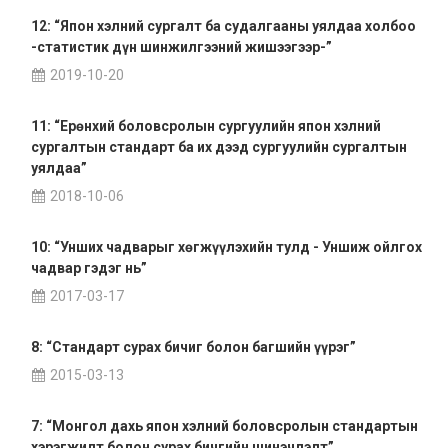
12: “Япон хэлний сургалт ба судалгааны уялдаа холбоо
-статистик дүн шинжилгээний жишээгээр-”
2019-10-20
11: “Ерөнхий боловсролын сургуулийн япон хэлний
сургалтын стандарт ба их дээд сургуулийн сургалтын
уялдаа”
2018-10-06
10: “Унших чадварыг хөгжүүлэхийн тулд - Уншиж ойлгох
чадвар гэдэг нь”
2017-03-17
8: “Стандарт сурах бичиг болон багшийн үүрэг”
2015-03-13
7: “Монгол дахь япон хэлний боловсролын стандартын
хэрэгжилт болон сурах бичгийн шинэчлэлт”