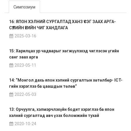
Симпозиум
16: ЯПОН ХЭЛНИЙ СУРГАЛТАД ХАНЗ ҮСЭГ ЗААХ АРГА-
СҮҮЛИЙН ҮЕИЙН ЧИГ ХАНДЛАГА
2025-03-16
15: Харилцах ур чадварыг хөгжүүлэхэд чиглэсэн үгийн
санг заах арга
2023-05-11
14: “Монгол дахь япон хэлний сургалтын хөтөлбөр- ICT-
гийн хэрэглээ ба цаашдын төлөв”
2022-05-03
13: Орчуулга, хэлмэрчлэхүйн бодит хэрэглээ ба япон
хэлний сургалтад авч үзэх боломжийн тухай
2020-10-24