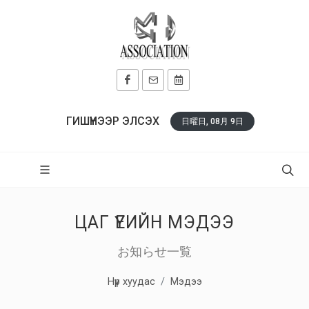
ГИШҮҮНЭЭР ЭЛСЭХ
日曜日, 08月 9日
ЦАГ ҮЕИЙН МЭДЭЭ
お知らせ一覧
Нүүр хуудас
Мэдээ