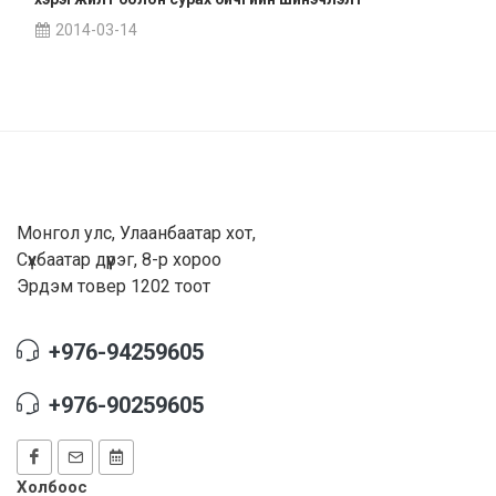
2014-03-14
Монгол улс, Улаанбаатар хот,
Сүхбаатар дүүрэг, 8-р хороо
Эрдэм товер 1202 тоот
+976-94259605
+976-90259605
Холбоос