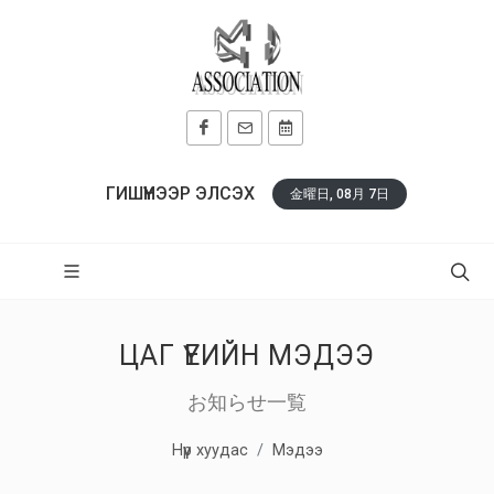
ГИШҮҮНЭЭР ЭЛСЭХ
金曜日, 08月 7日
ЦАГ ҮЕИЙН МЭДЭЭ
お知らせ一覧
Нүүр хуудас
Мэдээ