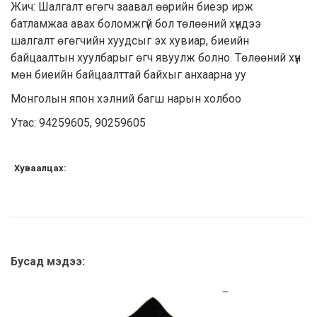
Жич: Шалгалт өгөгч заавал өөрийн биеэр ирж
батламжаа авах боломжгүй бол төлөөний хүндээ
шалгалт өгөгчийн хуудсыг эх хувиар, биеийн
байцаалтын хуулбарыг өгч явуулж болно. Төлөөний хүн
мөн биеийн байцаалттай байхыг анхаарна уу
Монголын япон хэлний багш нарын холбоо
Утас: 94259605, 90259605
Хуваалцах:
Бусад мэдээ: