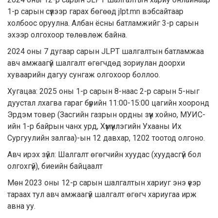
1-р сарын сүүлээр гарах бөгөөд
jlpt.mn
вэбсайтаар
холбоос оруулна. Албан ёсны батламжийг 3-р сарын
эхээр олгохоор төлөвлөж байна.
2024 оны 7 дугаар сарын JLPT шалгалтын батламжаа
авч амжаагүй шалгалт өгөгчдөд зориулан доорхи
хуваарийн дагуу сунгаж олгохоор боллоо.
Хугацаа: 2025 оны 1-р сарын 8-наас 2-р сарын 5-ныг
дуустал лхагва гараг бүрийн 11:00-15:00 цагийн хооронд
Эрдэм товер (Засгийн газрын ордны зүүн хойно, МУИС-
ийн 1-р байрын чанх урд, Хүмүүнлэгийн Ухааны Их
Сургуулийн залгаа)-ын 12 давхар, 1202 тоотод олгоно.
Авч ирэх зүйл: Шалгалт өгөгчийн хуудас (хуудасгүй бол
олгохгүй), биеийн байцаалт
Мөн 2023 оны 12-р сарын шалгалтын хариуг энэ үеэр
тараах тул авч амжаагүй шалгалт өгөгч хариугаа ирж
авна уу.