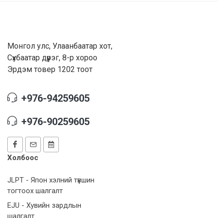
Монгол улс, Улаанбаатар хот,
Сүхбаатар дүүрэг, 8-р хороо
Эрдэм товер 1202 тоот
+976-94259605
+976-90259605
Холбоос
JLPT - Япон хэлний түвшин
тогтоох шалгалт
EJU - Хувийн зардлын
шалгалт