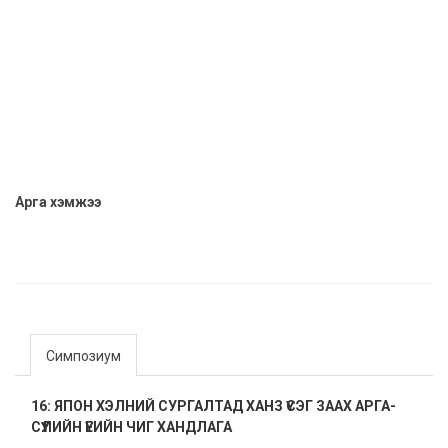
Арга хэмжээ
Симпозиум
16: ЯПОН ХЭЛНИЙ СУРГАЛТАД ХАНЗ ҮСЭГ ЗААХ АРГА-
СҮҮЛИЙН ҮЕИЙН ЧИГ ХАНДЛАГА