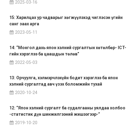
2025-03-16
15: Харилцах ур чадварыг хөгжүүлэхэд чиглэсэн үгийн
санг заах арга
2023-05-11
14: “Монгол дахь япон хэлний сургалтын хөтөлбөр- ICT-
гийн хэрэглээ ба цаашдын төлөв”
2022-05-03
13: Орчуулга, хэлмэрчлэхүйн бодит хэрэглээ ба япон
хэлний сургалтад авч үзэх боломжийн тухай
2020-10-24
12: “Япон хэлний сургалт ба судалгааны уялдаа холбоо
-статистик дүн шинжилгээний жишээгээр-”
2019-10-20