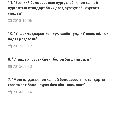
11: “Ерөнхий боловсролын сургуулийн япон хэлний
сургалтын стандарт ба их дээд сургуулийн сургалтын
уялдаа”
2018-10-06
10: “Унших чадварыг хөгжүүлэхийн тулд - Уншиж ойлгох
чадвар гэдэг нь”
2017-03-17
8: “Стандарт сурах бичиг болон багшийн үүрэг”
2015-03-13
7: “Монгол дахь япон хэлний боловсролын стандартын
хэрэгжилт болон сурах бичгийн шинэчлэлт”
2014-03-14