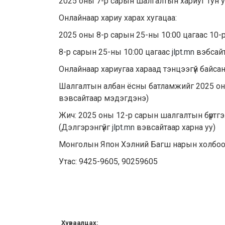
2025 оны 7-р сарын шалгалтын хариуг тун 
Онлайнаар хариу харах хугацаа:
2025 оны 8-р сарын 25-ны 10:00 цагаас 10-р
8-р сарын 25-ны 10:00 цагаас
jlpt.mn
вэбсайт
Онлайнаар хариугаа хараад тэнцээгүй байсан
Шалгалтын албан ёсны батламжийг 2025 оны
вэвсайтаар мэдэгдэнэ)
Жич: 2025 оны 12-р сарын шалгалтын бүртгэ
(Дэлгэрэнгүйг
jlpt.mn
вэвсайтаар харна уу)
Монголын Япон Хэлний Багш нарын холбо
Утас: 9425-9605, 90259605
Хуваалцах: