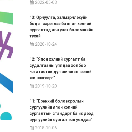
2022-05-03
13: Орчуулга, хэлмэрчлэхүйн
бодит хэрэглээ ба япон хэлний
сургалтад авч үзэх боломжийн
тухай
2020-10-24
12: “Япон хэлний сургалт ба
судалгааны уялдаа холбоо
-статистик дүн шинжилгээний
жишээгээр-”
2019-10-20
11: “Ерөнхий боловсролын
сургуулийн япон хэлний
сургалтын стандарт ба их дээд
сургуулийн сургалтын уялдаа”
2018-10-06