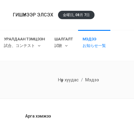
ГИШҮҮНЭЭР ЭЛСЭХ
金曜日, 08月 7日
УРАЛДААН ТЭМЦЭЭН
ШАЛГАЛТ
МЭДЭЭ
試合、コンテスト
試験
お知らせ一覧
Нүүр хуудас
Мэдээ
Арга хэмжээ