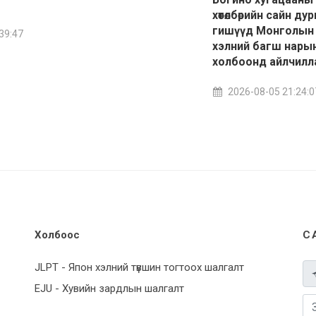
хөтөлбөрийн сайн ду
гишүүд Монголын
39:47
хэлний багш нары
холбоонд айлчилл
2026-08-05 21:24:0
Холбоос
С
JLPT - Япон хэлний түвшин тогтоох шалгалт
EJU - Хувийн зардлын шалгалт