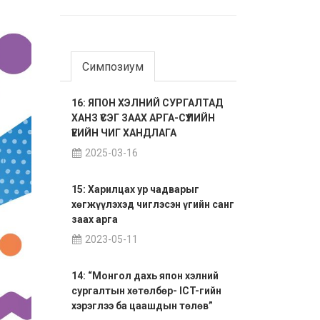
Симпозиум
16: ЯПОН ХЭЛНИЙ СУРГАЛТАД
ХАНЗ ҮСЭГ ЗААХ АРГА-СҮҮЛИЙН
ҮЕИЙН ЧИГ ХАНДЛАГА
2025-03-16
15: Харилцах ур чадварыг
хөгжүүлэхэд чиглэсэн үгийн санг
заах арга
2023-05-11
14: “Монгол дахь япон хэлний
сургалтын хөтөлбөр- ICT-гийн
хэрэглээ ба цаашдын төлөв”