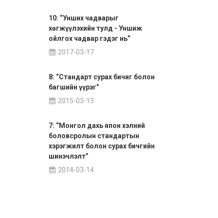
10: “Унших чадварыг
хөгжүүлэхийн тулд - Уншиж
ойлгох чадвар гэдэг нь”
2017-03-17
8: “Стандарт сурах бичиг болон
багшийн үүрэг”
2015-03-13
7: “Монгол дахь япон хэлний
боловсролын стандартын
хэрэгжилт болон сурах бичгийн
шинэчлэлт”
2014-03-14