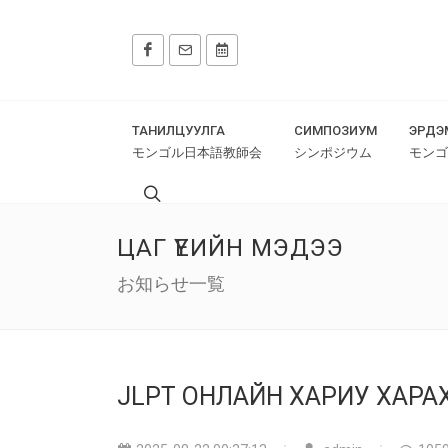
ТАНИЛЦУУЛГА
СИМПОЗИУМ
ЭРДЭ
モンゴル日本語教師会
シンポジウム
モンゴ
ЦАГ ҮЕИЙН МЭДЭЭ
お知らせ一覧
JLPT ОНЛАЙН ХАРИУ ХАРА