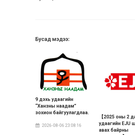
Бусад мэдээ:
9 дэхь удаагийн
“Ханзны наадам”
зохион байгуулагдлаа.
【2025 оны 2 д
удаагийн EJU 
2026-08-06 23:08:16
авах байрны