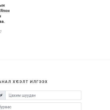
рын
 Япон
н
аа.
7
АНАЛ ХҮСЭЛТ ИЛГЭЭХ