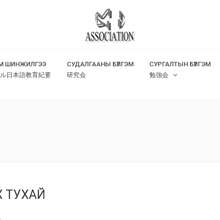
М ШИНЖИЛГЭЭ
СУДАЛГААНЫ БҮЛГЭМ
СУРГАЛТЫН БҮЛГЭМ
ル日本語教育紀要
研究会
勉強会
Х ТУХАЙ