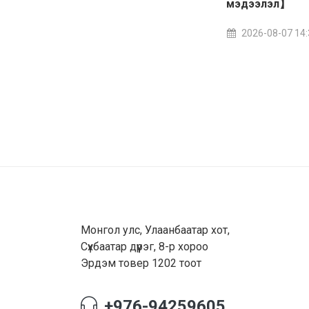
мэдээлэл】
2026-08-07 14:
Монгол улс, Улаанбаатар хот,
Сүхбаатар дүүрэг, 8-р хороо
Эрдэм товер 1202 тоот
+976-94259605