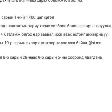
удахгүй ОНЛАЙН-аар харах боломжтой болно.
 сарын 1-ний 17:00 цаг хүртэл
ад шалгалтын хариу харах холбоос болон зааврыг оруулна.
 ч батламж олгох үеэр заавал ирж авах ёстойг анхаарна уу.
 10-р сарын эхээр олгохоор төлөвлөж байна. (
jlpt.mn
л 8-р сарын 28-наас 9-р сарын 5-ны хооронд явагдана.
о