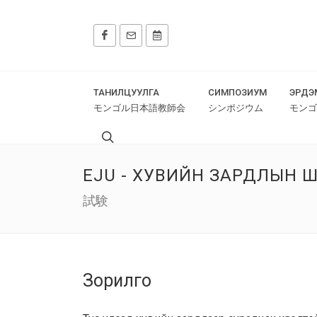
ТАНИЛЦУУЛГА
СИМПОЗИУМ
ЭРДЭ
モンゴル日本語教師会
シンポジウム
モンゴ
EJU - ХУВИЙН ЗАРДЛЫН 
試験
Зорилго