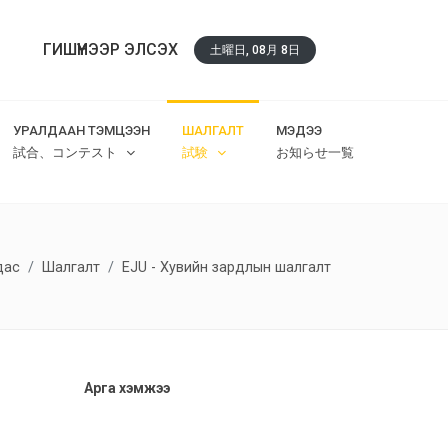
ГИШҮҮНЭЭР ЭЛСЭХ
土曜日, 08月 8日
УРАЛДААН ТЭМЦЭЭН
ШАЛГАЛТ
МЭДЭЭ
試合、コンテスト
試験
お知らせ一覧
удас
Шалгалт
EJU - Хувийн зардлын шалгалт
Арга хэмжээ