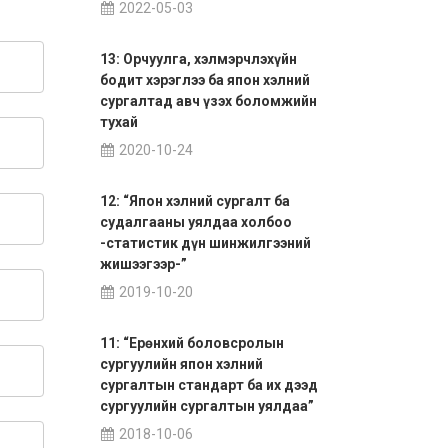
2022-05-03
13: Орчуулга, хэлмэрчлэхүйн
бодит хэрэглээ ба япон хэлний
сургалтад авч үзэх боломжийн
тухай
2020-10-24
12: “Япон хэлний сургалт ба
судалгааны уялдаа холбоо
-статистик дүн шинжилгээний
жишээгээр-”
2019-10-20
11: “Ерөнхий боловсролын
сургуулийн япон хэлний
сургалтын стандарт ба их дээд
сургуулийн сургалтын уялдаа”
2018-10-06