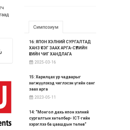
гч
гаад
Симпозиум
16: ЯПОН ХЭЛНИЙ СУРГАЛТАД
ХАНЗ ҮСЭГ ЗААХ АРГА-СҮҮЛИЙН
ҮЕИЙН ЧИГ ХАНДЛАГА
2025-03-16
15: Харилцах ур чадварыг
хөгжүүлэхэд чиглэсэн үгийн санг
заах арга
2023-05-11
14: “Монгол дахь япон хэлний
сургалтын хөтөлбөр- ICT-гийн
хэрэглээ ба цаашдын төлөв”