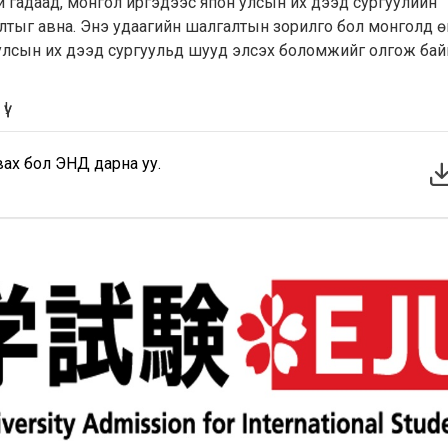
эй гадаад, монгол иргэдээс япон улсын их дээд сургуулийн
тыг авна. Энэ удаагийн шалгалтын зорилго бол монголд ө
 улсын их дээд сургуульд шууд элсэх боломжийг олгож бай
ү!
ах бол ЭНД дарна уу.