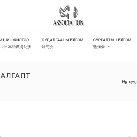
М ШИНЖИЛГЭЭ
СУДАЛГААНЫ БҮЛГЭМ
СУРГАЛТЫН БҮЛГЭМ
ル日本語教育紀要
研究会
勉強会
ШАЛГАЛТ
Нүүр ху