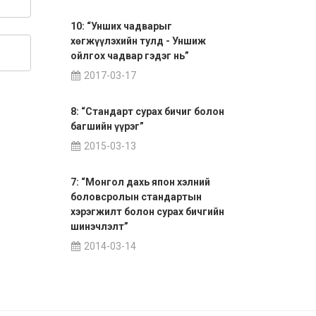
10: “Унших чадварыг
хөгжүүлэхийн тулд - Уншиж
ойлгох чадвар гэдэг нь”
2017-03-17
8: “Стандарт сурах бичиг болон
багшийн үүрэг”
2015-03-13
7: “Монгол дахь япон хэлний
боловсролын стандартын
хэрэгжилт болон сурах бичгийн
шинэчлэлт”
2014-03-14