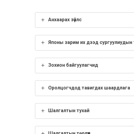
Анхаарах зүйлс
Японы зарим их дээд сургуулиудын 
Зохион байгуулагчид
Оролцогчдод тавигдах шаардлага
Шалгалтын тухай
Шалгалтын төрлүүд