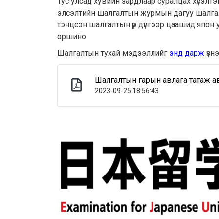
Тус улсад хувийн зардлаар суралцах хүсэлт
элсэлтийн шалгалтын журмын дагуу шалгал
тэнцсэн шалгалтын үр дүнгээр цаашид япон
оршино
Шалгалтын тухай мэдээллийг
энд дарж
үзнэ ү
Шалгалтын гарын авлага татаж ав
2023-09-25 18:56:43