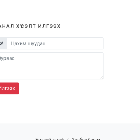
АНАЛ ХҮСЭЛТ ИЛГЭЭХ
Илгээх
Бидний тухай
/
Холбоо барих