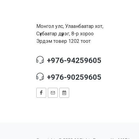
Монгол улс, Улаанбаатар хот,
Сүхбаатар дүүрэг, 8-р хороо
Эрдэм товер 1202 тоот
+976-94259605
+976-90259605