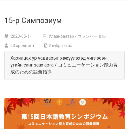
15-р Симпозиум
2023-05-11
Улаанбаатар / ウランバータル
63 оролцогч
Хөтөлбөр татах
Харилцах ур чадварыг хөгжүүлэхэд чиглэсэн
үгийн санг заах арга / コミュニーケーション能力育
成のための語彙指導