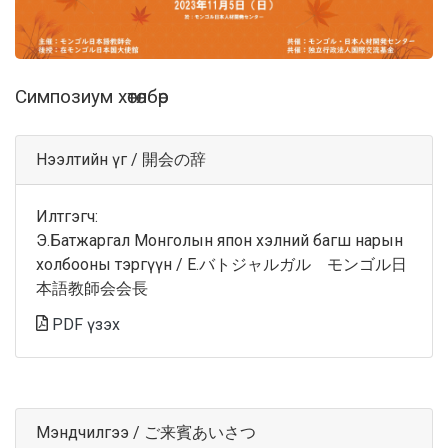
Симпозиум хөтөлбөр
Нээлтийн үг / 開会の辞
Илтгэгч:
Э.Батжаргал Монголын япон хэлний багш нарын
холбооны тэргүүн / E.バトジャルガル モンゴル日
本語教師会会長
PDF үзэх
Мэндчилгээ / ご来賓あいさつ