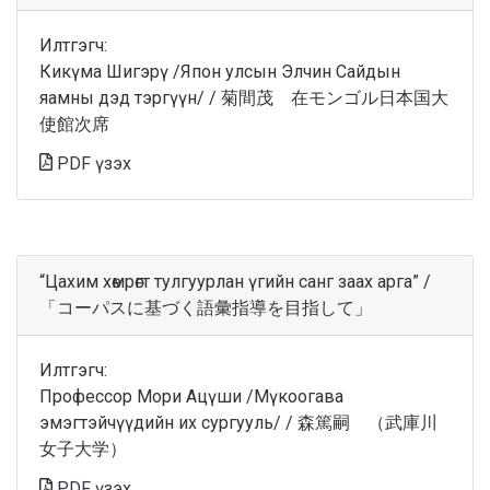
Илтгэгч:
Кикүма Шигэрү /Япон улсын Элчин Сайдын
яамны дэд тэргүүн/ / 菊間茂 在モンゴル日本国大
使館次席
PDF үзэх
“Цахим хөмрөгт тулгуурлан үгийн санг заах арга” /
「コーパスに基づく語彙指導を目指して」
Илтгэгч:
Профессор Мори Ацүши /Мүкоогава
эмэгтэйчүүдийн их сургууль/ / 森篤嗣 （武庫川
女子大学）
PDF үзэх