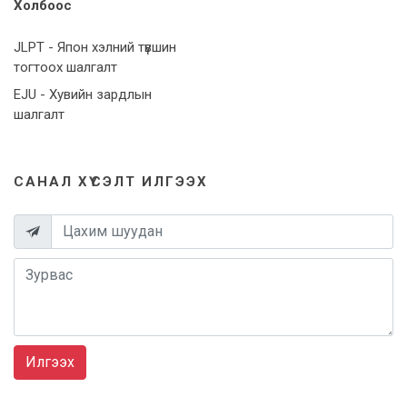
Холбоос
JLPT - Япон хэлний түвшин
тогтоох шалгалт
EJU - Хувийн зардлын
шалгалт
САНАЛ ХҮСЭЛТ ИЛГЭЭХ
Илгээх