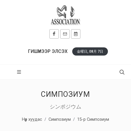
ГИШҮҮНЭЭР ЭЛСЭХ
金曜日, 08月 7日
СИМПОЗИУМ
シンポジウム
Нүүр хуудас
Симпозиум
15-р Симпозиум