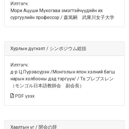
Илтгэгч:
Мори Ацүши Мүкогава эмэгтэйчүүдийн их
сургуулийн профессор / 森篤嗣 武庫川女子大学
Хурлын дүгнэлт / シンポジウム総括
Илтгэгч:
д-р Ц.Пүрэвсүрэн /Монголын япон хэлний багш
нарын холбооны дэд тэргүүн/ / Ts.プレブスレン
（モンゴル日本語教師会 副会長）
PDF үзэх
Хаалтын үг / 閉会の辞