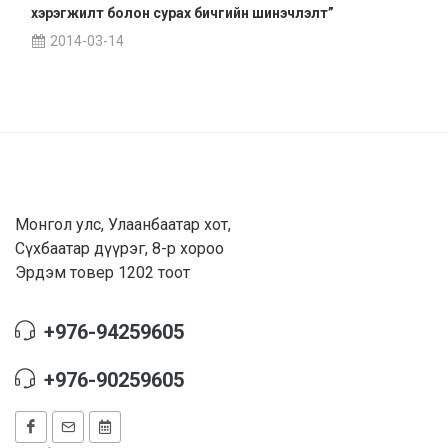
хэрэгжилт болон сурах бичгийн шинэчлэлт”
2014-03-14
Монгол улс, Улаанбаатар хот,
Сүхбаатар дүүрэг, 8-р хороо
Эрдэм товер 1202 тоот
+976-94259605
+976-90259605