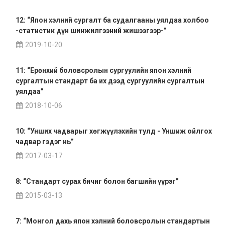
12: “Япон хэлний сургалт ба судалгааны уялдаа холбоо
-статистик дүн шинжилгээний жишээгээр-”
2019-10-20
11: “Ерөнхий боловсролын сургуулийн япон хэлний
сургалтын стандарт ба их дээд сургуулийн сургалтын
уялдаа”
2018-10-06
10: “Унших чадварыг хөгжүүлэхийн тулд - Уншиж ойлгох
чадвар гэдэг нь”
2017-03-17
8: “Стандарт сурах бичиг болон багшийн үүрэг”
2015-03-13
7: “Монгол дахь япон хэлний боловсролын стандартын