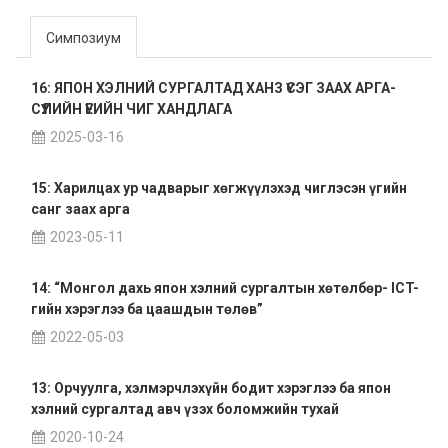
Симпозиум
16: ЯПОН ХЭЛНИЙ СУРГАЛТАД ХАНЗ ҮСЭГ ЗААХ АРГА-
СҮҮЛИЙН ҮЕИЙН ЧИГ ХАНДЛАГА
2025-03-16
15: Харилцах ур чадварыг хөгжүүлэхэд чиглэсэн үгийн
санг заах арга
2023-05-11
14: “Монгол дахь япон хэлний сургалтын хөтөлбөр- ICT-
гийн хэрэглээ ба цаашдын төлөв”
2022-05-03
13: Орчуулга, хэлмэрчлэхүйн бодит хэрэглээ ба япон
хэлний сургалтад авч үзэх боломжийн тухай
2020-10-24