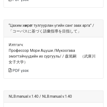
“Цахим хөмрөгт тулгуурлан үгийн санг заах арга” /
「コーパスに基づく語彙指導を目指して」
Илтгэгч:
Профессор Мори Ацүши /Мүкоогава
эмэгтэйчүүдийн их сургууль/ / 森篤嗣 （武庫川
女子大学）
PDF үзэх
NLB.manual.v.1.40 / NLB.manual.v.1.40