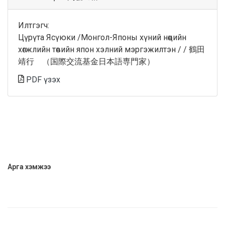
Илтгэгч:
Цүрүта Ясүюки /Монгол-Японы хүний нөөцийн
хөгжлийн төвийн япон хэлний мэргэжилтэн / / 鶴田
靖行 （国際交流基金日本語専門家）
PDF үзэх
Арга хэмжээ