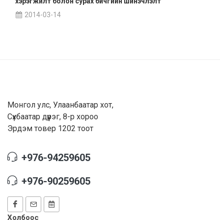
хэрэгжилт болон сурах бичгийн шинэчлэлт”
2014-03-14
Монгол улс, Улаанбаатар хот,
Сүхбаатар дүүрэг, 8-р хороо
Эрдэм товер 1202 тоот
+976-94259605
+976-90259605
Холбоос