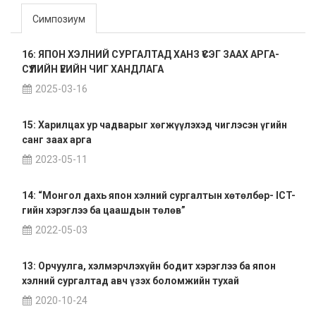
Симпозиум
16: ЯПОН ХЭЛНИЙ СУРГАЛТАД ХАНЗ ҮСЭГ ЗААХ АРГА-
СҮҮЛИЙН ҮЕИЙН ЧИГ ХАНДЛАГА
2025-03-16
15: Харилцах ур чадварыг хөгжүүлэхэд чиглэсэн үгийн
санг заах арга
2023-05-11
14: “Монгол дахь япон хэлний сургалтын хөтөлбөр- ICT-
гийн хэрэглээ ба цаашдын төлөв”
2022-05-03
13: Орчуулга, хэлмэрчлэхүйн бодит хэрэглээ ба япон
хэлний сургалтад авч үзэх боломжийн тухай
2020-10-24