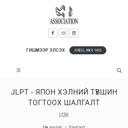
ГИШҮҮНЭЭР ЭЛСЭХ
月曜日, 08月 10日
JLPT - ЯПОН ХЭЛНИЙ ТҮВШИН
ТОГТООХ ШАЛГАЛТ
試験
Нүүр хуудас
Шалгалт