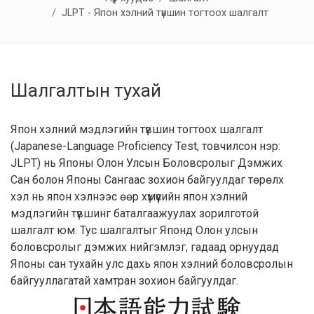
JLPT - Япон хэлний түвшин тогтоох шалгалт
Шалгалтын тухай
Япон хэлний мэдлэгийн түвшин тогтоох шалгалт
(Japanese-Language Proficiency Test, товчилсон нэр:
JLPT) нь Японы Олон Улсын Боловсролыг Дэмжих
Сан болон Японы Сангаас зохион байгуулдаг төрөлх
хэл нь япон хэлнээс өөр хүмүүсийн япон хэлний
мэдлэгийн түвшинг баталгаажуулах зорилготой
шалгалт юм. Тус шалгалтыг Японд Олон улсын
боловсролыг дэмжих нийгэмлэг, гадаад орнуудад
Японы сан тухайн улс дахь япон хэлний боловсролын
байгууллагатай хамтран зохион байгуулдаг.