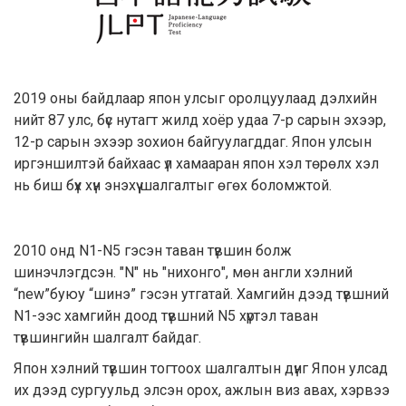
2019 оны байдлаар япон улсыг оролцуулаад дэлхийн
нийт 87 улс, бүс нутагт жилд хоёр удаа 7-р сарын эхээр,
12-р сарын эхээр зохион байгуулагддаг. Япон улсын
иргэншилтэй байхаас үл хамааран япон хэл төрөлх хэл
нь биш бүх хүн энэхүү шалгалтыг өгөх боломжтой.
2010 онд N1-N5 гэсэн таван түвшин болж
шинэчлэгдсэн. "N" нь "нихонго", мөн англи хэлний
“new”буюу “шинэ” гэсэн утгатай. Хамгийн дээд түвшний
N1-ээс хамгийн доод түвшний N5 хүртэл таван
түвшингийн шалгалт байдаг.
Япон хэлний түвшин тогтоох шалгалтын дүнг Япон улсад
их дээд сургуульд элсэн орох, ажлын виз авах, хэрвээ