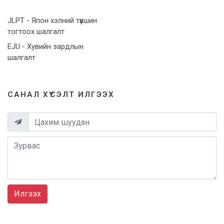
JLPT - Япон хэлний түвшин
тогтоох шалгалт
EJU - Хувийн зардлын
шалгалт
САНАЛ ХҮСЭЛТ ИЛГЭЭХ
Илгээх