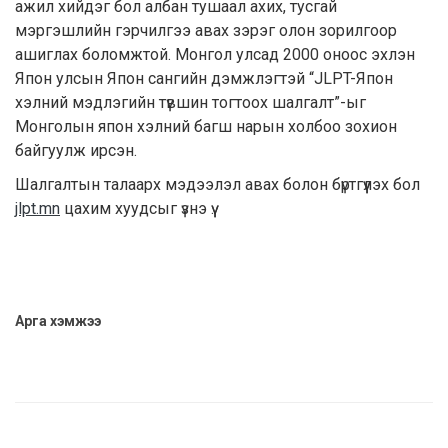
ажил хийдэг бол албан тушаал ахих, тусгай
мэргэшлийн гэрчилгээ авах зэрэг олон зорилгоор
ашиглах боломжтой. Монгол улсад 2000 оноос эхлэн
Япон улсын Япон сангийн дэмжлэгтэй “JLPT-Япон
хэлний мэдлэгийн түвшин тогтоох шалгалт”-ыг
Монголын япон хэлний багш нарын холбоо зохион
байгуулж ирсэн.
Шалгалтын талаарх мэдээлэл авах болон бүртгүүлэх бол
jlpt.mn
цахим хуудсыг үзнэ үү.
Арга хэмжээ