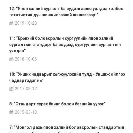
12: “Япон хэлний сургалт ба судалгааны уялдаа холбоо
-статистик дүн шинжилгээний жишээгээр-”
2019-10-20
11: “Ерөнхий боловсролын сургуулийн япон хэлний
сургалтын стандарт ба их дээд сургуулийн сургалтын
уялдаа”
2018-10-06
10: “Унших чадварыг хөгжүүлэхийн тулд - Уншиж ойлгох
чадвар гэдэг нь”
2017-03-17
8: “Стандарт сурах бичиг болон багшийн үүрэг”
2015-03-13
7: “Монгол дахь япон хэлний боловсролын стандартын