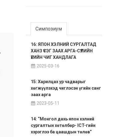
Симпозиум
16: ЯПОН ХЭЛНИЙ СУРГАЛТАД
ХАНЗ ҮСЭГ ЗААХ АРГА-СҮҮЛИЙН
ҮЕИЙН ЧИГ ХАНДЛАГА
2025-03-16
15: Харилцах ур чадварыг
хөгжүүлэхэд чиглэсэн үгийн санг
заах арга
2023-05-11
14: “Монгол дахь япон хэлний
сургалтын хөтөлбөр- ICT-гийн
хэрэглээ ба цаашдын төлөв”