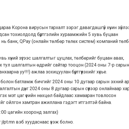
араа Корона вирусын тархалт зэрэг давагдашгүй хүчин зүйлэ
сан тохиолдолд бүртгэлийн хураамжийн 5 хувь буцаан
ь нь банк, QPay (онлайн төлбөр төлөх систем) компаний төлб
 хувь хүний зүгээс шалгалтыг цуцлах, төлбөрийг буцаан авах,
х тул шалгалтын өдрийг сайтар тооцон (2024 оны 7-р сары
аарна уу!!!) ажлаа зохицуулан бүртгүүлэхийг хүсье.
ас болон батламж бичгийг 2024 оны 10 дугаар сарын эхний а
лгалтын дүнг 2024 оны 8 дугаар сарын сүүлээр онлайнаар ха
эх мэт цаг үеийн нөхцөл байдлаас хамааран товлосон
ийг ойлгон хамтран ажиллана гэдэгт итгэлтэй байна.
8:00 цагийн хооронд залгах)
lpt.mn вэб хуудаснаас үзэж болно.