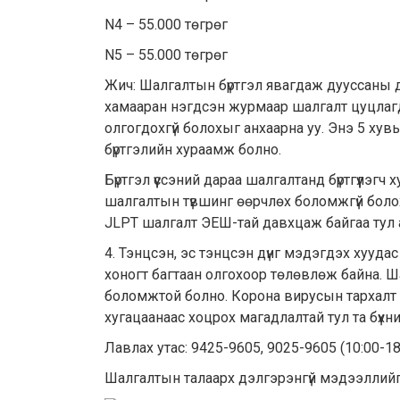
N4 – 55.000 төгрөг
N5 – 55.000 төгрөг
Жич: Шалгалтын бүртгэл явагдаж дууссаны д
хамааран нэгдсэн журмаар шалгалт цуцлагд
олгогдохгүй болохыг анхаарна уу. Энэ 5 хув
бүртгэлийн хураамж болно.
Бүртгэл үүссэний дараа шалгалтанд бүртгүүлэгч
шалгалтын түвшинг өөрчлөх боломжгүй боло
JLPT шалгалт ЭЕШ-тай давхцаж байгаа тул анх
4. Тэнцсэн, эс тэнцсэн дүнг мэдэгдэх хууд
хоногт багтаан олгохоор төлөвлөж байна. Ша
боломжтой болно. Корона вирусын тархалт г
хугацаанаас хоцрох магадлалтай тул та бүхн
Лавлах утас: 9425-9605, 9025-9605 (10:00-1
Шалгалтын талаарх дэлгэрэнгүй мэдээллийг j