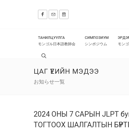
ТАНИЛЦУУЛГА
СИМПОЗИУМ
ЭРДЭ
モンゴル日本語教師会
シンポジウム
モンゴ
ЦАГ ҮЕИЙН МЭДЭЭ
お知らせ一覧
2024 ОНЫ 7 САРЫН JLPT 
ТОГТООХ ШАЛГАЛТЫН БҮРТ