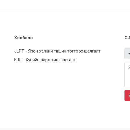
Холбоос
С
JLPT - Япон хэлний түвшин тогтоох шалгалт
EJU - Хувийн зардлын шалгалт