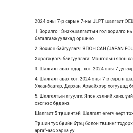
2024 оны 7-р сарын 7-ны JLPT шалгалт ЭЕШ-тай
1. Зорилго : Энэхүү шалгалтын гол зорил
баталгаажуулахад оршино.
2. Зохион байгуулагч: ЯПОН САН (JAPAN FO
Хэрэгжүүлэгч байгууллага: Монголын япон 
3. Шалгалт авах өдөр, хот: 2024 оны 7 дуга
4. Шалгалт авах хот: 2024 оны 7-р сарын ш
Улаанбаатар, Дархан, Арвайхээр хотуудад б
5. Шалгалтын агуулга: Япон хэлний ханз, үги
хэсгээс бүрдэнэ.
Шалгалт 5 түвшинтэй. Шалгалт өгөгч өөрт т
Түвшин тус бүрийн бүтэц болон түвшинг тодор
арга”-аас харна уу.