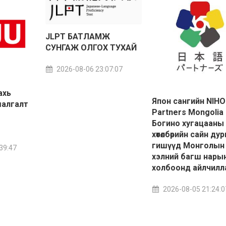
JLPT БАТЛАМЖ
СУНГАЖ ОЛГОХ ТУХАЙ
2026-08-06 23:07:07
ахь
Япон сангийн NIH
шалгалт
Partners Mongolia
Богино хугацааны
хөтөлбөрийн сайн ду
гишүүд Монголын
39:47
хэлний багш нары
холбоонд айлчилл
2026-08-05 21:24:0