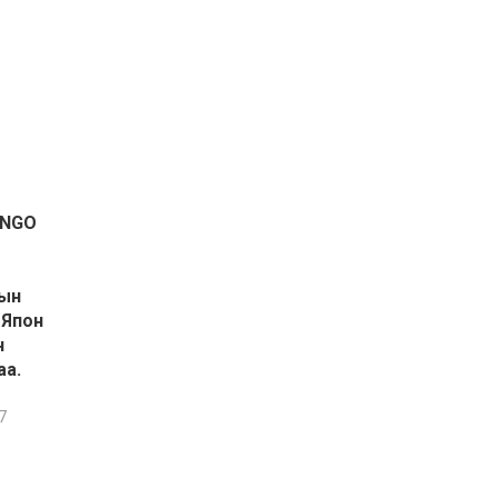
МУИС-ийн нэрэмжит
япон хэлний улсын
хоёрдугаар олимпиад
боллоо.
ONGO
2026-08-06 23:06:44
рын
 Япон
н
аа.
7