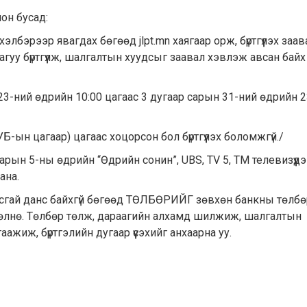
он бусад:
хэлбэрээр явагдах бөгөөд jlpt.mn хаягаар орж, бүртгүүлэх заав
уу бүртгүүлж, шалгалтын хуудсыг заавал хэвлэж авсан байх
 23-ний өдрийн 10:00 цагаас 3 дугаар сарын 31-ний өдрийн 2
Б-ын цагаар) цагаас хоцорсон бол бүртгүүлэх боломжгүй./
арын 5-ны өдрийн “Өдрийн сонин”, UBS, TV 5, TM телевизүүд
ана.
тусгай данс байхгүй бөгөөд ТӨЛБӨРИЙГ зөвхөн банкны төлб
төлнө. Төлбөр төлж, дараагийн алхамд шилжиж, шалгалтын
ажиж, бүртгэлийн дугаар үүсэхийг анхаарна уу.