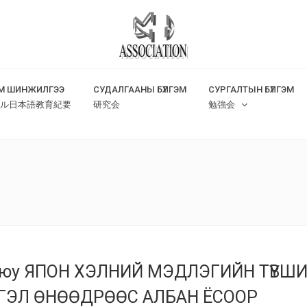
М ШИНЖИЛГЭЭ
СУДАЛГААНЫ БҮЛГЭМ
СУРГАЛТЫН БҮЛГЭМ
ル日本語教育紀要
研究会
勉強会
буюу ЯПОН ХЭЛНИЙ МЭДЛЭГИЙН ТҮВШ
ГЭЛ ӨНӨӨДРӨӨС АЛБАН ЁСООР