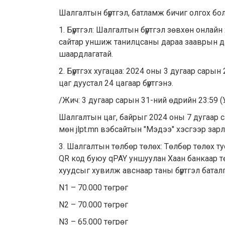
Шалгалтын бүртгэл, батламж бичиг олгох бол
1. Бүртгэл: Шалгалтын бүртгэл зөвхөн онлайн 
сайтар уншиж танилцсаны дараа зааврын даг
шаардлагатай.
2. Бүртгэх хугацаа: 2024 оны 3 дугаар сарын
цаг дуустал 24 цагаар бүртгэнэ.
/Жич: 3 дугаар сарын 31-ний өдрийн 23:59 (У
Шалгалтын цаг, байрыг 2024 оны 7 дугаар с
мөн jlpt.mn вэбсайтын "Мэдээ" хэсгээр зарл
3. Шалгалтын төлбөр төлөх: Төлбөр төлөх 
QR код буюу qPAY уншуулан Хаан банкаар 
хуудсыг хувилж авснаар таны бүртгэл баталга
N1 – 70.000 төгрөг
N2 – 70.000 төгрөг
N3 – 65.000 төгрөг