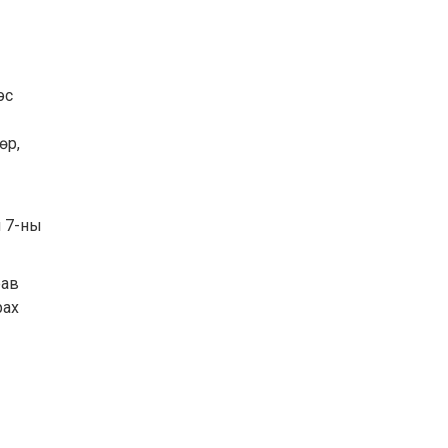
эс
өр,
н 7-ны
рав
рах