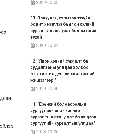
2022-05-03
13: Орчуулга, хэлмэрчлэхүйн
бодит хэрэглээ ба япон хэлний
сургалтад авч үзэх боломжийн
оор
тухай
2020-10-24
12: “Япон хэлний сургалт ба
судалгааны уялдаа холбоо
-статистик дүн шинжилгээний
т
жишээгээр-”
2019-10-20
ндсэн
11: “Ерөнхий боловсролын
сургуулийн япон хэлний
сургалтын стандарт ба их дээд
сургуулийн сургалтын уялдаа”
хойлох
2018-10-06