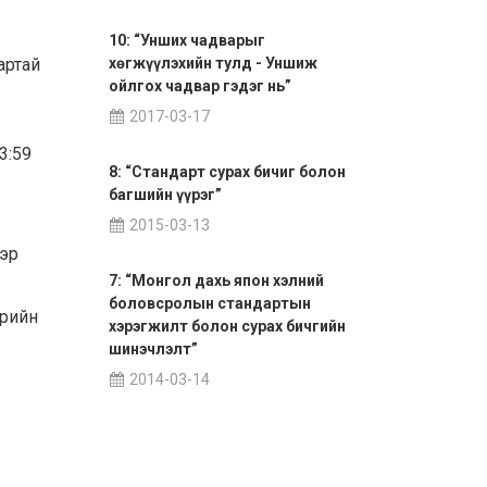
10: “Унших чадварыг
артай
хөгжүүлэхийн тулд - Уншиж
ойлгох чадвар гэдэг нь”
2017-03-17
3:59
8: “Стандарт сурах бичиг болон
багшийн үүрэг”
2015-03-13
ээр
7: “Монгол дахь япон хэлний
боловсролын стандартын
өрийн
хэрэгжилт болон сурах бичгийн
шинэчлэлт”
2014-03-14