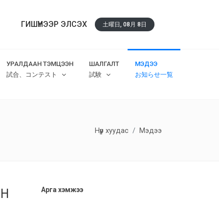
ГИШҮҮНЭЭР ЭЛСЭХ
土曜日, 08月 8日
УРАЛДААН ТЭМЦЭЭН
ШАЛГАЛТ
МЭДЭЭ
試合、コンテスト
試験
お知らせ一覧
Нүүр хуудас
Мэдээ
Арга хэмжээ
ИН