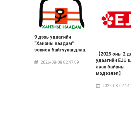
9 дэхь удаагийн
“Ханзны наадам”
зохион байгуулагдлаа.
【2025 оны 2 д
удаагийн EJU 
2026-08-08 02:47:09
авах байрны
мэдээлэл】
2026-08-07 14: