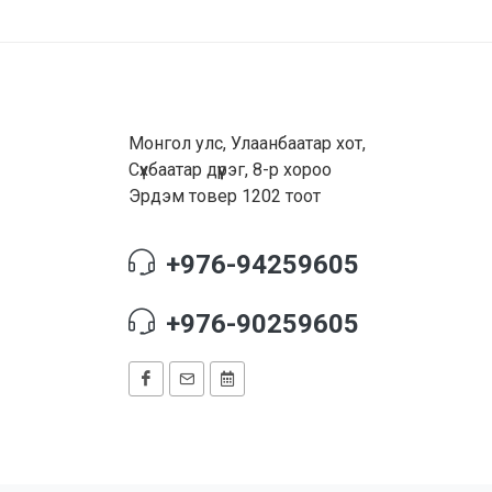
Монгол улс, Улаанбаатар хот,
Сүхбаатар дүүрэг, 8-р хороо
Эрдэм товер 1202 тоот
+976-94259605
+976-90259605