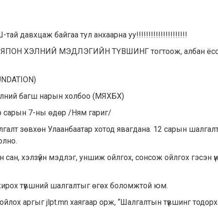
 давхцаж байгаа тул анхаарна уу!!!!!!!!!!!!!!!!!!!!!
го нь ЯПОН ХЭЛНИЙ МЭДЛЭГИЙН ТҮВШИНГ тогтоож, албан ёс
UNDATION)
хэлний багш нарын холбоо (МЯХБХ)
ар сарын 7-ны өдөр /Ням гариг/
алгалт зөвхөн Улаанбаатар хотод явагдана. 12 сарын шалгал
олно.
йн сан, хэлзүйн мэдлэг, уншиж ойлгох, сонсож ойлгох гэсэн ү
охирох түвшний шалгалтыг өгөх боломжтой юм.
хойлох аргыг jlpt.mn хаягаар орж, “Шалгалтын түвшинг тодор