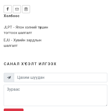
Холбоос
JLPT - Япон хэлний түвшин
тогтоох шалгалт
EJU - Хувийн зардлын
шалгалт
САНАЛ ХҮСЭЛТ ИЛГЭЭХ