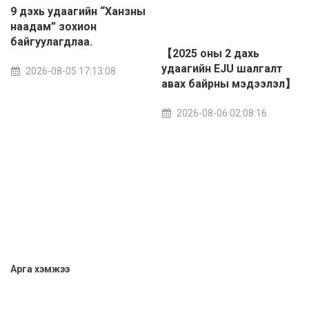
9 дэхь удаагийн “Ханзны
наадам” зохион
байгуулагдлаа.
【2025 оны 2 дахь
удаагийн EJU шалгалт
2026-08-05 17:13:08
авах байрны мэдээлэл】
2026-08-06 02:08:16
Арга хэмжээ