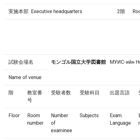
実施本部 Executive headquarters 2階 Roo
試験会場名
モンゴル国立大学図書館
МУИС-ийн Н
Name of venue
階
教室番
受験者数
受験科目
出題言語
号
Floor
Room
Number
Subjects
Exam.
number
of
Language
examinee