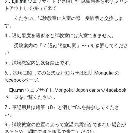
3．
Eju.mn
ウェブサイトで登録した 試験願書を必ずプリン
トアウトして持って来て
ください。試験教室に入室の際、受験票と交換しま
す。
4．遅刻限度を過ぎると試験室には入室できません。
受験案内の「７.遅刻限度時間」P-5 を参照してくださ
い
5．試験教室内は飲食禁止です。
6.．試験に関しての公式なお知らせはEJU-Mongolia の
facebookページ,
Eju.mn
ウェブサイト,Mongolia-Japan centerのfacebook
ページをご覧ください．
7．筆記用具は鉛筆（B）と消しゴムを持参してくださ
い。
8．試験教室の位置によって室温の調節ができない場合が
あるため、調節できる服装で来てください。