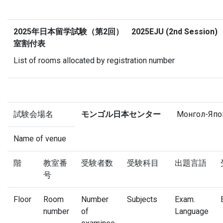
2025年日本留学試験（第2回） 2025EJU (2nd Se
室割付表
List of rooms allocated by registration number
試験会場名
モンゴル日本センター
Монгол-Япон
Name of venue
階
教室番
受験者数
受験科目
出題言語
号
Floor
Room
Number
Subjects
Exam.
number
of
Language