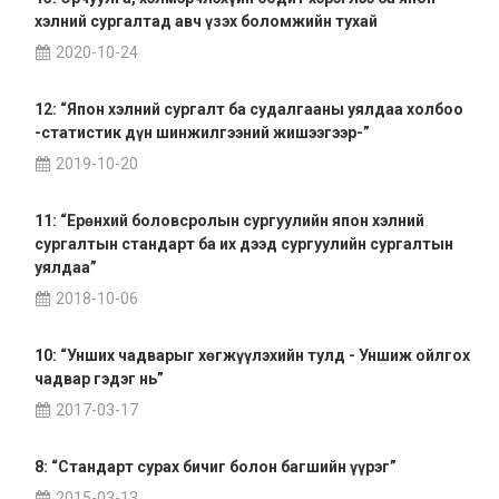
хэлний сургалтад авч үзэх боломжийн тухай
2020-10-24
12: “Япон хэлний сургалт ба судалгааны уялдаа холбоо
-статистик дүн шинжилгээний жишээгээр-”
2019-10-20
11: “Ерөнхий боловсролын сургуулийн япон хэлний
сургалтын стандарт ба их дээд сургуулийн сургалтын
уялдаа”
2018-10-06
10: “Унших чадварыг хөгжүүлэхийн тулд - Уншиж ойлгох
чадвар гэдэг нь”
2017-03-17
8: “Стандарт сурах бичиг болон багшийн үүрэг”
2015-03-13