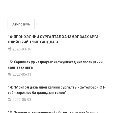
Симпозиум
16: ЯПОН ХЭЛНИЙ СУРГАЛТАД ХАНЗ ҮСЭГ ЗААХ АРГА-
СҮҮЛИЙН ҮЕИЙН ЧИГ ХАНДЛАГА
2025-03-16
15: Харилцах ур чадварыг хөгжүүлэхэд чиглэсэн үгийн
санг заах арга
2023-05-11
14: “Монгол дахь япон хэлний сургалтын хөтөлбөр- ICT-
гийн хэрэглээ ба цаашдын төлөв”
2022-05-03
13: Орчуулга, хэлмэрчлэхүйн бодит хэрэглээ ба япон