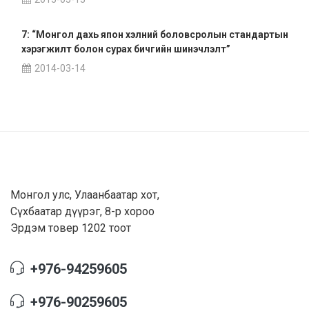
7: “Монгол дахь япон хэлний боловсролын стандартын
хэрэгжилт болон сурах бичгийн шинэчлэлт”
2014-03-14
Монгол улс, Улаанбаатар хот,
Сүхбаатар дүүрэг, 8-р хороо
Эрдэм товер 1202 тоот
+976-94259605
+976-90259605