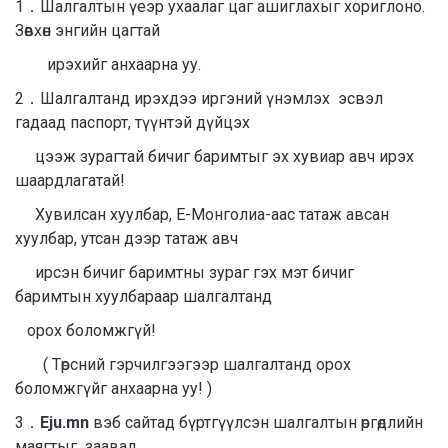
1．Шалгалтын үеэр ухаалаг цаг ашиглахыг хориглоно.
Зөвхөн энгийн цагтай
ирэхийг анхаарна уу.
2．Шалгалтанд ирэхдээ иргэний үнэмлэх эсвэл
гадаад паспорт, түүнтэй дүйцэх
цээж зурагтай бичиг баримтыг эх хувиар авч ирэх
шаардлагатай!
Хувилсан хуулбар, Е-Монголиа-аас татаж авсан
хуулбар, утсан дээр татаж авч
ирсэн бичиг баримтны зураг гэх мэт бичиг
баримтын хуулбараар шалгалтанд
орох боломжгүй!
( Төрсний гэрчилгээгээр шалгалтанд орох
боломжгүйг анхаарна уу! )
3．
Eju.mn
вэб сайтад бүртгүүлсэн шалгалтын өргөдлийн
маягтыг заавал