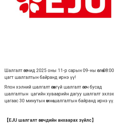
Шалгалт өгөгчид 2025 оны 11-р сарын 09-ны өглөө 08:00
цагт шалгалтын байранд ирнэ үү!
Япон хэлний шалгалт өгөхгүй шалгалт өгөгч бусад
шалгалтын цагийн хуваарийн дагуу шалгалт эхлэх
цагаас 30 минутын өмнө шалгалтын байранд ирнэ үү.
【EJU шалгалт өгөгчдийн анхаарах зүйлс】