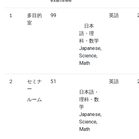
examinee
１
多目的
99
英語
室
日本
語・理
科・数学
Japanese,
Science,
Math
２
セミナ
51
英語
ー
日本語・
ルーム
理科・数
学
Japanese,
Science,
Math