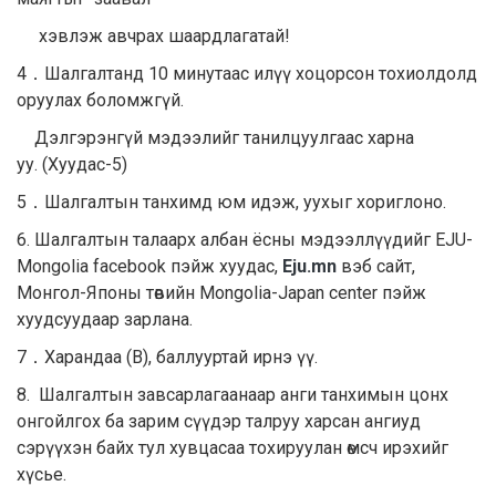
хэвлэж авчрах шаардлагатай!
4．Шалгалтанд 10 минутаас илүү хоцорсон тохиолдолд
оруулах боломжгүй.
Дэлгэрэнгүй мэдээлийг танилцуулгаас харна
уу. (Хуудас-5)
5．Шалгалтын танхимд юм идэж, уухыг хориглоно.
6. Шалгалтын талаарх албан ёсны мэдээллүүдийг EJU-
Mongolia facebook пэйж хуудас,
Eju.mn
вэб сайт,
Монгол-Японы төвийн Mongolia-Japan center пэйж
хуудсуудаар зарлана.
7．Харандаа (B), баллууртай ирнэ үү.
8. Шалгалтын завсарлагаанаар анги танхимын цонх
онгойлгох ба зарим сүүдэр талруу харсан ангиуд
сэрүүхэн байх тул хувцасаа тохируулан өмсч ирэхийг
хүсье.