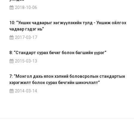
2018-10-06
10: “Унших чадварыг хөгжүүлэхийн тулд - Уншиж ойлгох
чадвар гэдэг нь”
2017-03-17
8: “Стандарт сурах бичиг болон багшийн үүрэг”
2015-03-13
7: “Монгол дахь япон хэлний боловсролын стандартын
хэрэгжилт болон сурах бичгийн шинэчлэлт”
2014-03-14