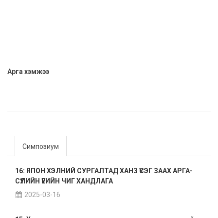
Арга хэмжээ
Симпозиум
16: ЯПОН ХЭЛНИЙ СУРГАЛТАД ХАНЗ ҮСЭГ ЗААХ АРГА-
СҮҮЛИЙН ҮЕИЙН ЧИГ ХАНДЛАГА
2025-03-16