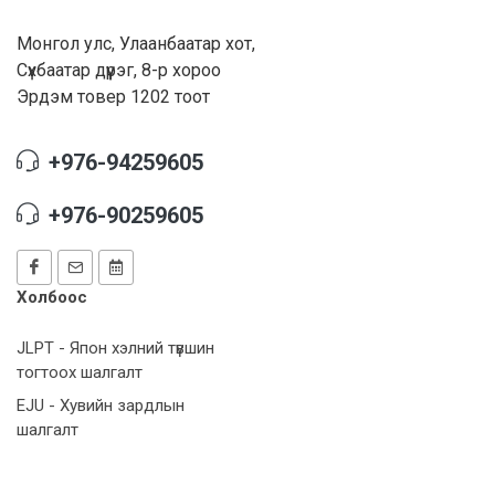
Монгол улс, Улаанбаатар хот,
Сүхбаатар дүүрэг, 8-р хороо
Эрдэм товер 1202 тоот
+976-94259605
+976-90259605
Холбоос
JLPT - Япон хэлний түвшин
тогтоох шалгалт
EJU - Хувийн зардлын
шалгалт