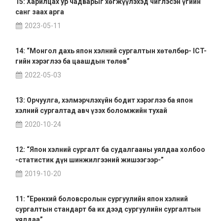
15: Харилцах ур чадварыг хөгжүүлэхэд чиглэсэн үгийн
санг заах арга
2023-05-11
14: “Монгол дахь япон хэлний сургалтын хөтөлбөр- ICT-
гийн хэрэглээ ба цаашдын төлөв”
2022-05-03
13: Орчуулга, хэлмэрчлэхүйн бодит хэрэглээ ба япон
хэлний сургалтад авч үзэх боломжийн тухай
2020-10-24
12: “Япон хэлний сургалт ба судалгааны уялдаа холбоо
-статистик дүн шинжилгээний жишээгээр-”
2019-10-20
11: “Ерөнхий боловсролын сургуулийн япон хэлний
сургалтын стандарт ба их дээд сургуулийн сургалтын
уялдаа”