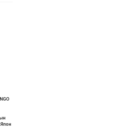
МУИС-ийн нэрэмжит
япон хэлний улсын
хоёрдугаар олимпиад
боллоо.
ONGO
2026-08-06 23:06:44
рын
 Япон