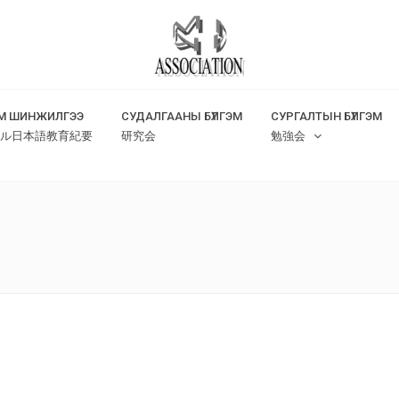
М ШИНЖИЛГЭЭ
СУДАЛГААНЫ БҮЛГЭМ
СУРГАЛТЫН БҮЛГЭМ
ル日本語教育紀要
研究会
勉強会