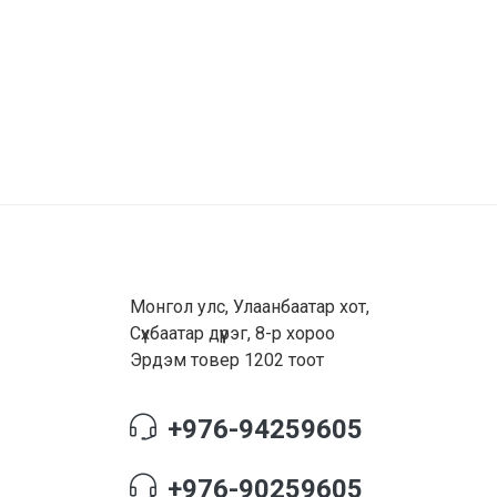
Монгол улс, Улаанбаатар хот,
Сүхбаатар дүүрэг, 8-р хороо
Эрдэм товер 1202 тоот
+976-94259605
+976-90259605