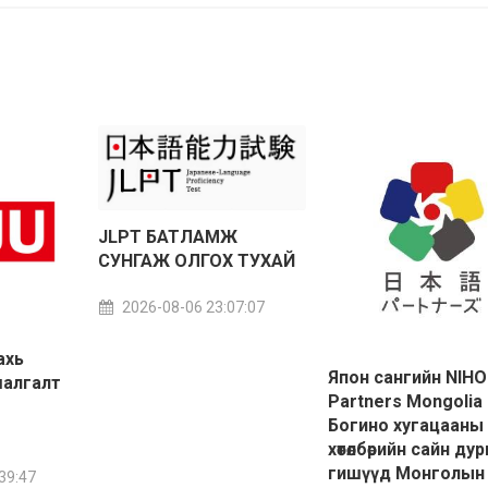
JLPT БАТЛАМЖ
СУНГАЖ ОЛГОХ ТУХАЙ
2026-08-06 23:07:07
ахь
Япон сангийн NIH
шалгалт
Partners Mongolia
Богино хугацааны
хөтөлбөрийн сайн ду
гишүүд Монголын
39:47