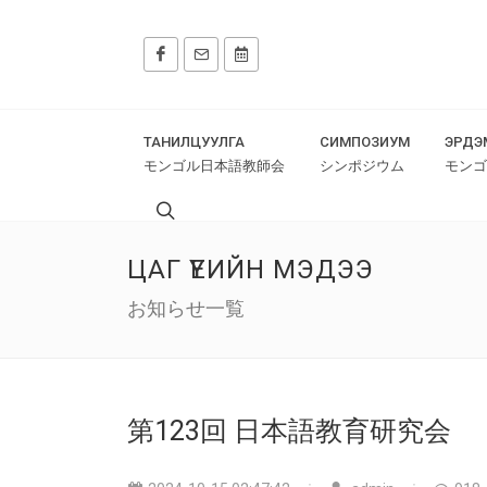
ТАНИЛЦУУЛГА
СИМПОЗИУМ
ЭРДЭ
モンゴル日本語教師会
シンポジウム
モンゴ
ЦАГ ҮЕИЙН МЭДЭЭ
お知らせ一覧
第123回 日本語教育研究会