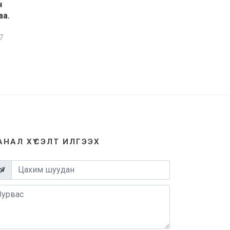
н
аа.
7
АНАЛ ХҮСЭЛТ ИЛГЭЭХ