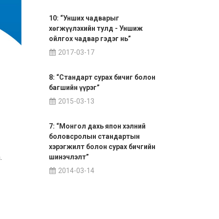
10: “Унших чадварыг
хөгжүүлэхийн тулд - Уншиж
ойлгох чадвар гэдэг нь”
2017-03-17
8: “Стандарт сурах бичиг болон
багшийн үүрэг”
2015-03-13
7: “Монгол дахь япон хэлний
боловсролын стандартын
хэрэгжилт болон сурах бичгийн
.
шинэчлэлт”
2014-03-14