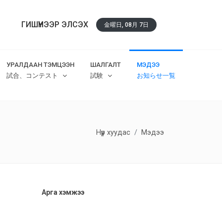
ГИШҮҮНЭЭР ЭЛСЭХ
金曜日, 08月 7日
УРАЛДААН ТЭМЦЭЭН
ШАЛГАЛТ
МЭДЭЭ
試合、コンテスト
試験
お知らせ一覧
Нүүр хуудас
Мэдээ
Арга хэмжээ