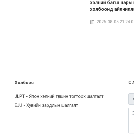
хэлний багш нары
холбоонд айлчилл
2026-08-05 21:24:0
Холбоос
С
JLPT - Япон хэлний түвшин тогтоох шалгалт
EJU - Хувийн зардлын шалгалт