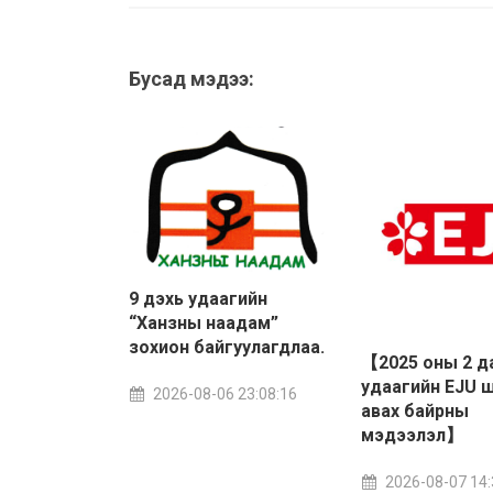
Бусад мэдээ:
9 дэхь удаагийн
“Ханзны наадам”
зохион байгуулагдлаа.
【2025 оны 2 д
удаагийн EJU 
2026-08-06 23:08:16
авах байрны
мэдээлэл】
2026-08-07 14: