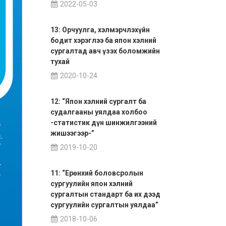
2022-05-03
13: Орчуулга, хэлмэрчлэхүйн
бодит хэрэглээ ба япон хэлний
сургалтад авч үзэх боломжийн
тухай
2020-10-24
12: “Япон хэлний сургалт ба
судалгааны уялдаа холбоо
-статистик дүн шинжилгээний
жишээгээр-”
2019-10-20
11: “Ерөнхий боловсролын
сургуулийн япон хэлний
сургалтын стандарт ба их дээд
сургуулийн сургалтын уялдаа”
2018-10-06