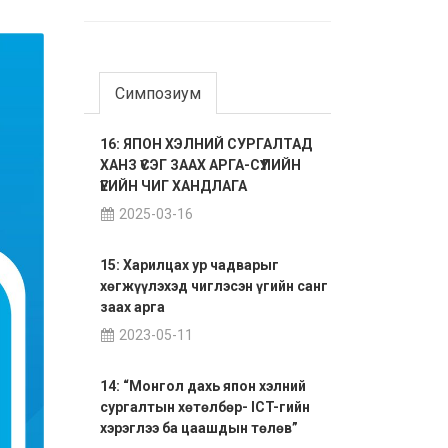
Симпозиум
16: ЯПОН ХЭЛНИЙ СУРГАЛТАД
ХАНЗ ҮСЭГ ЗААХ АРГА-СҮҮЛИЙН
ҮЕИЙН ЧИГ ХАНДЛАГА
2025-03-16
15: Харилцах ур чадварыг
хөгжүүлэхэд чиглэсэн үгийн санг
заах арга
2023-05-11
14: “Монгол дахь япон хэлний
сургалтын хөтөлбөр- ICT-гийн
хэрэглээ ба цаашдын төлөв”