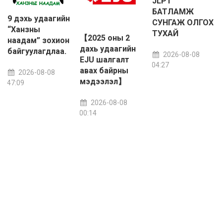
JLPT
БАТЛАМЖ
9 дэхь удаагийн
СУНГАЖ ОЛГОХ
“Ханзны
ТУХАЙ
【2025 оны 2
наадам” зохион
дахь удаагийн
байгуулагдлаа.
2026-08-08
EJU шалгалт
16:04:27
авах байрны
2026-08-08
мэдээлэл】
02:47:09
2026-08-08
08:00:14
07