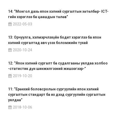
14: “Монгол дахь япон хэлний сургалтын хөтөлбөр- ICT-
гийн хэрэглээ ба цаашдын төлөв”
2022-05-03
13: Орчуулга, хэлмэрчлэхүйн бодит хэрэглээ ба япон
хэлний сургалтад авч үзэх боломжийн тухай
2020-10-24
12: “Япон хэлний сургалт ба судалгааны уялдаа холбоо
-статистик дүн шинжилгээний жишээгээр-”
2019-10-20
11: “Ерөнхий боловсролын сургуулийн япон хэлний
сургалтын стандарт ба их дээд сургуулийн сургалтын
уялдаа”
2018-10-06