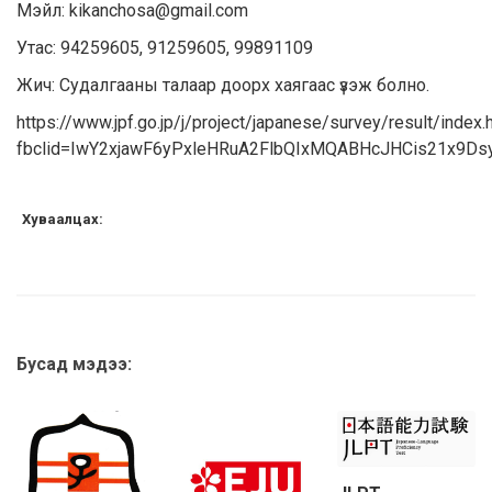
Мэйл: kikanchosa@gmail.com
Утас: 94259605, 91259605, 99891109
Жич: Судалгааны талаар доорх хаягаас үзэж болно.
https://www.jpf.go.jp/j/project/japanese/survey/result/index.
fbclid=IwY2xjawF6yPxleHRuA2FlbQIxMQABHcJHCis21x9
Хуваалцах:
Бусад мэдээ: