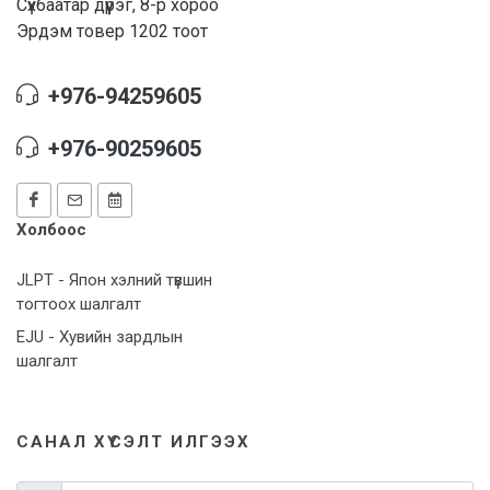
Сүхбаатар дүүрэг, 8-р хороо
Эрдэм товер 1202 тоот
+976-94259605
+976-90259605
Холбоос
JLPT - Япон хэлний түвшин
тогтоох шалгалт
EJU - Хувийн зардлын
шалгалт
САНАЛ ХҮСЭЛТ ИЛГЭЭХ