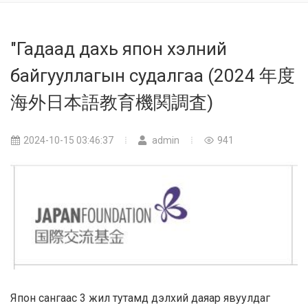
"Гадаад дахь япон хэлний
байгууллагын судалгаа (2024 年度
海外日本語教育機関調査)
2024-10-15 03:46:37
admin
941
Япон сангаас 3 жил тутамд дэлхий даяар явуулдаг