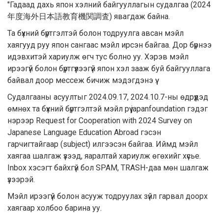
"Гадаад дахь япон хэлний байгууллагын судалгаа (2024
年度海外日本語教育機関調査) явагдаж байна.
Та бүхний бүртгэлтэй болон тодруулга авсан мэйл
хаягууд руу япон сангаас мэйл ирсэн байгаа. Дор бүрнээ
идэвхитэй хариулж өгч тус болно уу. Хэрэв мэйл
ирээгүй болон бүртгүүлээгүй япон хэл зааж буй байгууллага
байвал доор мессеж бичиж мэдэгдэнэ үү.
Судалгааны асуултыг 2024.09.17, 2024.10.7-ны өдрүүдэд
өмнөх та бүхний бүртгэлтэй мэйл рүү japanfoundation гэдэг
нэрээр Request for Cooperation with 2024 Survey on
Japanese Language Education Abroad гэсэн
гарчигтайгаар (subject) илгээсэн байгаа. Иймд мэйл
хаягаа шалгаж үзээд, яаралтай хариулж өгөхийг хүсье.
Inbox хэсэгт байхгүй бол SPAM, TRASH-даа мөн шалгаж
үзээрэй.
Мэйл ирээгүй болон асууж тодруулах зүйл гарвал доорх
хаягаар холбоо барина уу.