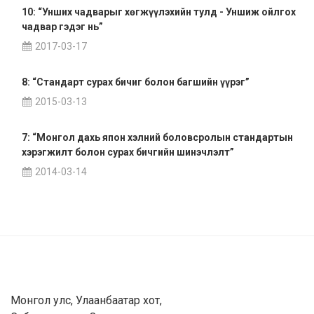
10: “Унших чадварыг хөгжүүлэхийн тулд - Уншиж ойлгох
чадвар гэдэг нь”
2017-03-17
8: “Стандарт сурах бичиг болон багшийн үүрэг”
2015-03-13
7: “Монгол дахь япон хэлний боловсролын стандартын
хэрэгжилт болон сурах бичгийн шинэчлэлт”
2014-03-14
Монгол улс, Улаанбаатар хот,