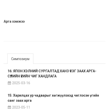
Арга хэмжээ
Симпозиум
16: ЯПОН ХЭЛНИЙ СУРГАЛТАД ХАНЗ ҮСЭГ ЗААХ АРГА-
СҮҮЛИЙН ҮЕИЙН ЧИГ ХАНДЛАГА
2025-03-16
15: Харилцах ур чадварыг хөгжүүлэхэд чиглэсэн үгийн
санг заах арга
2023-05-11