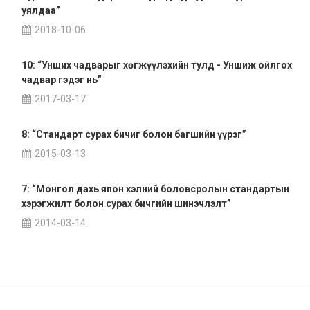
уялдаа”
2018-10-06
10: “Унших чадварыг хөгжүүлэхийн тулд - Уншиж ойлгох
чадвар гэдэг нь”
2017-03-17
8: “Стандарт сурах бичиг болон багшийн үүрэг”
2015-03-13
7: “Монгол дахь япон хэлний боловсролын стандартын
хэрэгжилт болон сурах бичгийн шинэчлэлт”
2014-03-14