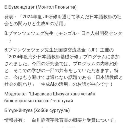
Б.Буманцэцэг (Монгол Японы төв)
発表：「2024年度 JF研修を通じて学んだ日本語教師の社
会との関わりと生成AIの活用」
B.ブマンツェツェグ先生（モンゴル・日本人材開発センタ
ー）
B.ブマンツェツェグ先生は国際交流基金（JF）主催の
「2024年度海外日本語教師基礎研修」プログラムに参加
されました。今回の研究会では、プログラムの内容紹介
と、そこでの学びの一部の共有をしていただきます。特
に、今はもう避けては通れない話題である「日本語教師と
社会の関わり」「生成AIの活用」のお話が中心です！
Мэдээлэл: “Ширакава Шизүка ханз үсгийн
боловсролын шагнал”-ын тухай
Б.Үүрийнтуяа (Хобби сургууль)
情報共有：「白川静漢字教育賞の概要と受賞について」