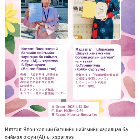
Илтгэл: Япон хэлний багшийн нийгмийн харилцаа ба
хиймэл оюун (AI)-ы хэрэглээ