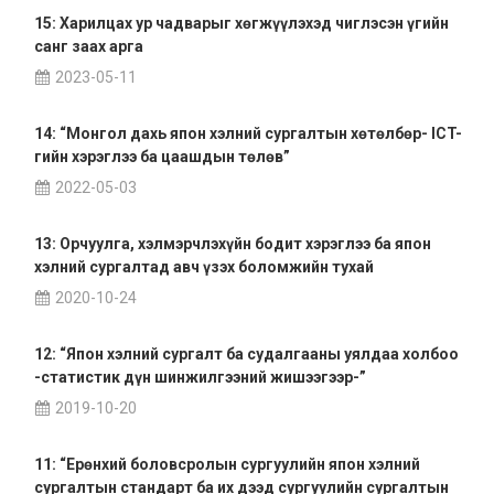
15: Харилцах ур чадварыг хөгжүүлэхэд чиглэсэн үгийн
санг заах арга
2023-05-11
14: “Монгол дахь япон хэлний сургалтын хөтөлбөр- ICT-
гийн хэрэглээ ба цаашдын төлөв”
2022-05-03
13: Орчуулга, хэлмэрчлэхүйн бодит хэрэглээ ба япон
хэлний сургалтад авч үзэх боломжийн тухай
2020-10-24
12: “Япон хэлний сургалт ба судалгааны уялдаа холбоо
-статистик дүн шинжилгээний жишээгээр-”
2019-10-20
11: “Ерөнхий боловсролын сургуулийн япон хэлний
сургалтын стандарт ба их дээд сургуулийн сургалтын