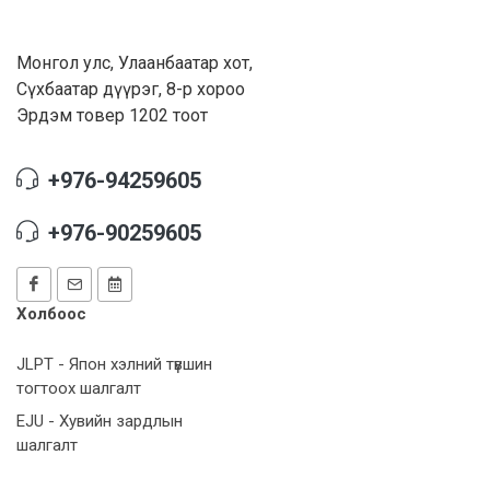
Монгол улс, Улаанбаатар хот,
Сүхбаатар дүүрэг, 8-р хороо
Эрдэм товер 1202 тоот
+976-94259605
+976-90259605
Холбоос
JLPT - Япон хэлний түвшин
тогтоох шалгалт
EJU - Хувийн зардлын
шалгалт