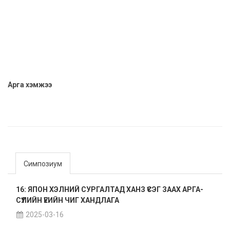
Арга хэмжээ
Симпозиум
16: ЯПОН ХЭЛНИЙ СУРГАЛТАД ХАНЗ ҮСЭГ ЗААХ АРГА-
СҮҮЛИЙН ҮЕИЙН ЧИГ ХАНДЛАГА
2025-03-16