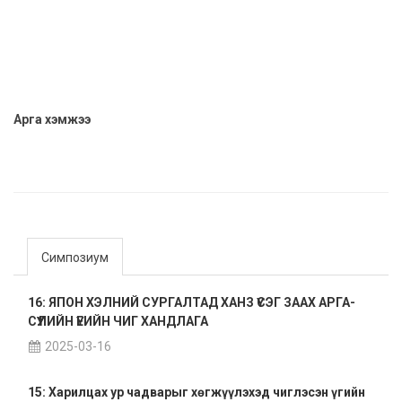
Арга хэмжээ
Симпозиум
16: ЯПОН ХЭЛНИЙ СУРГАЛТАД ХАНЗ ҮСЭГ ЗААХ АРГА-
СҮҮЛИЙН ҮЕИЙН ЧИГ ХАНДЛАГА
2025-03-16
15: Харилцах ур чадварыг хөгжүүлэхэд чиглэсэн үгийн