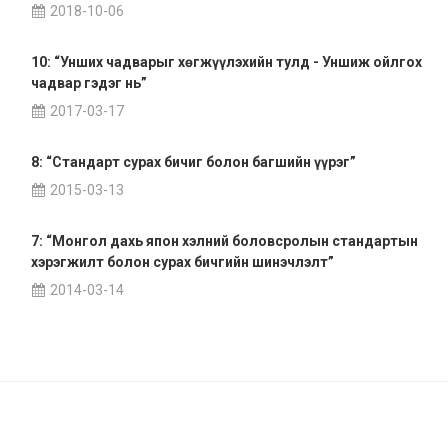
2018-10-06
10: “Унших чадварыг хөгжүүлэхийн тулд - Уншиж ойлгох
чадвар гэдэг нь”
2017-03-17
8: “Стандарт сурах бичиг болон багшийн үүрэг”
2015-03-13
7: “Монгол дахь япон хэлний боловсролын стандартын
хэрэгжилт болон сурах бичгийн шинэчлэлт”
2014-03-14