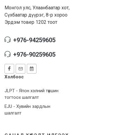
Монгол улс, Улаанбаатар хот,
Сүхбаатар дүүрэг, 8-р хороо
Эрдэм товер 1202 тоот
+976-94259605
+976-90259605
Холбоос
JLPT - Япон хэлний түвшин
тогтоох шалгалт
EJU - Хувийн зардлын
шалгалт