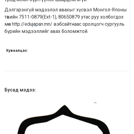
Дэлгэрэнгүй мэдээлэл авахыг хүсвэл Монгол-Японы
төвийн 7511-0879(Ext-1), 80650879 утас руу холбогдох
мөн
http://edujapan.mn/
вэбсайтнаас оролцогч сургууль
бүрийн мэдээллийг авах боломжтой.
Хуваалцах:
Бусад мэдээ: