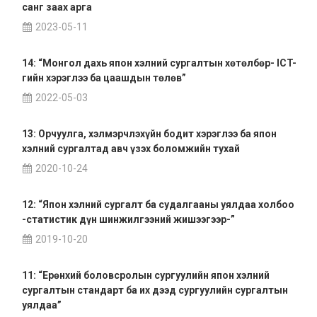
санг заах арга
2023-05-11
14: “Монгол дахь япон хэлний сургалтын хөтөлбөр- ICT-
гийн хэрэглээ ба цаашдын төлөв”
2022-05-03
13: Орчуулга, хэлмэрчлэхүйн бодит хэрэглээ ба япон
хэлний сургалтад авч үзэх боломжийн тухай
2020-10-24
12: “Япон хэлний сургалт ба судалгааны уялдаа холбоо
-статистик дүн шинжилгээний жишээгээр-”
2019-10-20
11: “Ерөнхий боловсролын сургуулийн япон хэлний
сургалтын стандарт ба их дээд сургуулийн сургалтын
уялдаа”