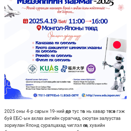
2025 оны 4-р сарын 19-ний өдөр тус төв нь хавар төгсөх гэж
буй ЕБС-ын ахлах ангийн сурагчид, оюутан залуустаа
зориулан Японд суралцахад чиглэл өгөх, хувийн