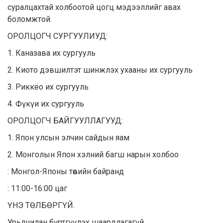
суралцахтай холбоотой цогц мэдээллийг авах
боломжтой.
ОРОЛЦОГЧ СУРГУУЛИУД:
1. Каназава их сургууль
2. Киото дэвшилтэт шинжлэх ухааны их сургууль
3. Риккёо их сургууль
4. Фүкүи их сургууль
ОРОЛЦОГЧ БАЙГУУЛЛАГУУД:
1. Япон улсын элчин сайдын яам
2. Монголын Япон хэлний багш нарын холбоо
: Монгол-Японы төвийн байранд
: 11:00-16:00 цаг
ҮНЭ ТӨЛБӨРГҮЙ.
Урьдчилан бүртгүүлэх шаардлагагүй.