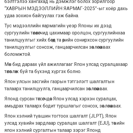
бэлтгэлээ хангахад нь дэмжлэг болох зорилгоор
“ХАВРЫН МЭДЭЭЛЛИЙН ЯАРМАГ-2025”-ыг хоёр дахь
удаа зохион байгуулах гэж байна.
Тус мэдээллийн яармагийн үеэр Японы их дээд
сургуулийн төлөөлөгчид цахимаар оролцон, сургуулийнхаа
танилцуулгыг хийх бөгөөд та өөрийн сонирхсон сургуулийн
танилцуулгыг сонсож, ганцаарчилсан зөвлөгөө авах
боломжтой.
Мөн бид дараах үйл ажиллагааг Япон улсад суралцахаар
төлөвлөж буй та бүхэнд хүргэх болно.
Япон улсын засгийн газрын тэтгэлэгт шалгалтын
талаарх танилцуулга, ганцаарчилсан зөвлөгөө авах.
Японд сурсан төгсөгчдөөс Япон улсад хэрхэн суралцах,
амьдрах талаарх бодит туршлагыг сонсох, зөвлөгөө авах.
Япон хэлний түвшин тогтоох шалгалт (JLPT), Япон
улсад хувийн зардлаар суралцах шалгалт (EJU), төвийн
япон хэлний сургалтын талаар зэрэг Японд