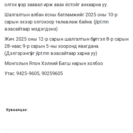
олгох үеэр заавал ирж авах ёстойг анхаарна уу.
Шалгалтын албан ёсны батламжийг 2025 оны 10-р
сарын эхээр олгохоор төлөвлөж байна. (
jlpt.mn
вэвсайтаар мэдэгдэнэ)
Жич: 2025 оны 12-р сарын шалгалтын бүртгэл 8-р сарын
28-наас 9-р сарын 5-ны хооронд явагдана.
(Дэлгэрэнгүйг
jlpt.mn
вэвсайтаар харна уу)
Монголын Япон Хэлний Багш нарын холбоо
Утас: 9425-9605, 90259605
Хуваалцах: