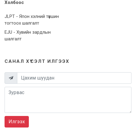
Холбоос
JLPT - Япон хэлний түвшин
тогтоох шалгалт
EJU - Хувийн зардлын
шалгалт
САНАЛ ХҮСЭЛТ ИЛГЭЭХ
Илгээх