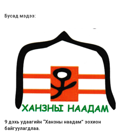
Бусад мэдээ:
9 дэхь удаагийн “Ханзны наадам” зохион
байгуулагдлаа.