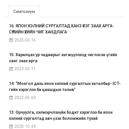
Симпозиум
16: ЯПОН ХЭЛНИЙ СУРГАЛТАД ХАНЗ ҮСЭГ ЗААХ АРГА-
СҮҮЛИЙН ҮЕИЙН ЧИГ ХАНДЛАГА
2025-03-16
15: Харилцах ур чадварыг хөгжүүлэхэд чиглэсэн үгийн
санг заах арга
2023-05-11
14: “Монгол дахь япон хэлний сургалтын хөтөлбөр- ICT-
гийн хэрэглээ ба цаашдын төлөв”
2022-05-03
13: Орчуулга, хэлмэрчлэхүйн бодит хэрэглээ ба япон
хэлний сургалтад авч үзэх боломжийн тухай
2020-10-24