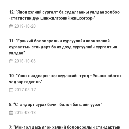
12: “Япон хэлний сургалт ба судалгааны уялдаа холбоо
-статистик дүн шинжилгээний жишээгээр-”
2019-10-20
11: “Ерөнхий боловсролын сургуулийн япон хэлний
сургалтын стандарт ба их дээд сургуулийн сургалтын
уялдаа”
2018-10-06
10: “Унших чадварыг хөгжүүлэхийн тулд - Уншиж ойлгох
чадвар гэдэг нь”
2017-03-17
8: “Стандарт сурах бичиг болон багшийн үүрэг”
2015-03-13
7: “Монгол дахь япон хэлний боловсролын стандартын