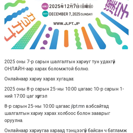
2025 оны 7-р сарын шалгалтын хариуг тун удахгүй
ОНЛАЙН-аар харах боломжтой болно.
Онлайнаар хариу харах хугацаа:
2025 оны 8-р сарын 25-ны 10:00 цагаас 10-р сарын 1-
ний 17:00 цаг хүртэл
8-р сарын 25-ны 10:00 цагаас
jlpt.mn
вэбсайтад
шалгалтын хариу харах холбоос болон зааврыг
оруулна.
Онлайнаар хариугаа хараад тэнцээгүй байсан ч батламж