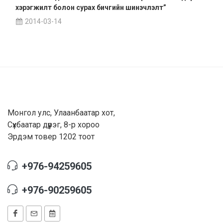
хэрэгжилт болон сурах бичгийн шинэчлэлт”
2014-03-14
Монгол улс, Улаанбаатар хот,
Сүхбаатар дүүрэг, 8-р хороо
Эрдэм товер 1202 тоот
+976-94259605
+976-90259605