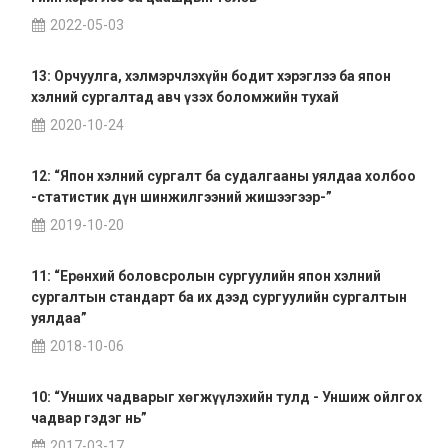
2022-05-03
13: Орчуулга, хэлмэрчлэхүйн бодит хэрэглээ ба япон
хэлний сургалтад авч үзэх боломжийн тухай
2020-10-24
12: “Япон хэлний сургалт ба судалгааны уялдаа холбоо
-статистик дүн шинжилгээний жишээгээр-”
2019-10-20
11: “Ерөнхий боловсролын сургуулийн япон хэлний
сургалтын стандарт ба их дээд сургуулийн сургалтын
уялдаа”
2018-10-06
10: “Унших чадварыг хөгжүүлэхийн тулд - Уншиж ойлгох
чадвар гэдэг нь”
2017-03-17