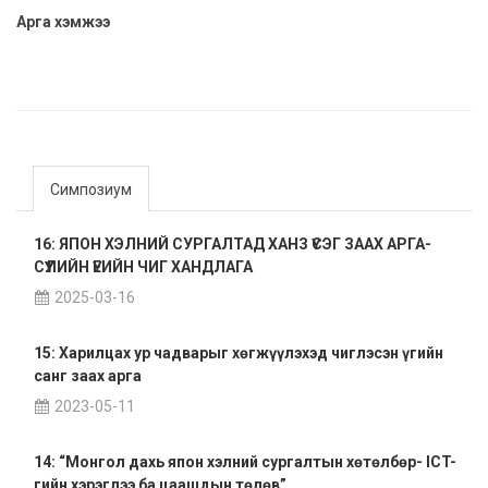
Арга хэмжээ
Симпозиум
16: ЯПОН ХЭЛНИЙ СУРГАЛТАД ХАНЗ ҮСЭГ ЗААХ АРГА-
СҮҮЛИЙН ҮЕИЙН ЧИГ ХАНДЛАГА
2025-03-16
15: Харилцах ур чадварыг хөгжүүлэхэд чиглэсэн үгийн
санг заах арга
2023-05-11
14: “Монгол дахь япон хэлний сургалтын хөтөлбөр- ICT-
гийн хэрэглээ ба цаашдын төлөв”