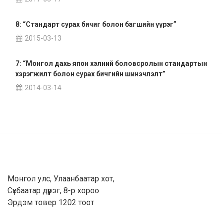
8: “Стандарт сурах бичиг болон багшийн үүрэг”
2015-03-13
7: “Монгол дахь япон хэлний боловсролын стандартын
хэрэгжилт болон сурах бичгийн шинэчлэлт”
2014-03-14
Монгол улс, Улаанбаатар хот,
Сүхбаатар дүүрэг, 8-р хороо
Эрдэм товер 1202 тоот