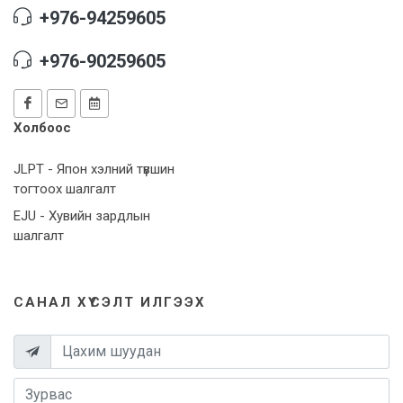
+976-94259605
+976-90259605
Холбоос
JLPT - Япон хэлний түвшин
тогтоох шалгалт
EJU - Хувийн зардлын
шалгалт
САНАЛ ХҮСЭЛТ ИЛГЭЭХ