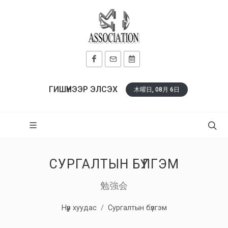
ГИШҮҮНЭЭР ЭЛСЭХ
木曜日, 08月 6日
СУРГАЛТЫН БҮЛГЭМ
勉強会
Нүүр хуудас
Сургалтын бүлгэм