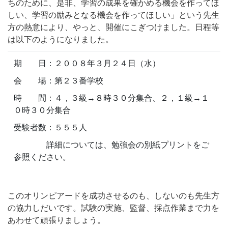
ちのために、是非、学習の成果を確かめる機会を作ってほ
しい、学習の励みとなる機会を作ってほしい」という先生
方の熱意により、やっと、開催にこぎつけました。日程等
は以下のようになりました。
期 日：２００８年３月２４日（水）
会 場：第２３番学校
時 間：４，３級→８時３０分集合、２，１級→１
０時３０分集合
受験者数：５５５人
詳細については、勉強会の別紙プリントをご
参照ください。
このオリンピアードを成功させるのも、しないのも先生方
の協力しだいです。試験の実施、監督、採点作業まで力を
あわせて頑張りましょう。